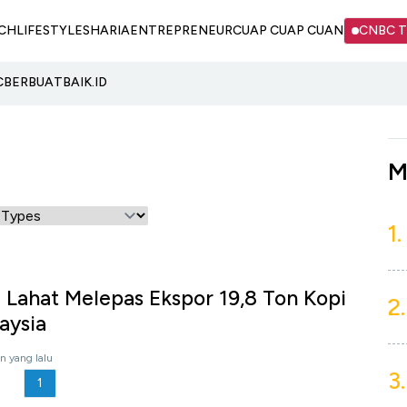
CH
LIFESTYLE
SHARIA
ENTREPRENEUR
CUAP CUAP CUAN
CNBC 
C
BERBUATBAIK.ID
M
1.
 Lahat Melepas Ekspor 19,8 Ton Kopi
2.
aysia
n yang lalu
3.
1