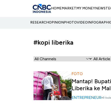
HOME
MARKET
MY MONEY
NEWS
TE
RESEARCH
OPINION
PHOTO
VIDEO
INFOGRAPHI
#kopi liberika
FOTO
Mantap! Bupati
Liberika ke Mal
ENTREPRENEUR
8 bula