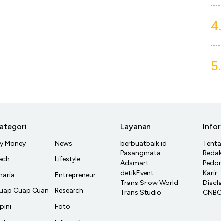
4.
5.
ategori
Layanan
Info
y Money
News
berbuatbaik.id
Tent
Pasangmata
Redak
ech
Lifestyle
Adsmart
Pedom
detikEvent
Karir
haria
Entrepreneur
Trans Snow World
Discl
uap Cuap Cuan
Research
Trans Studio
CNBC 
pini
Foto