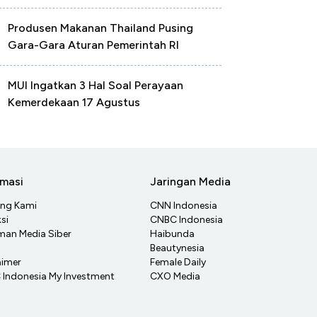
Produsen Makanan Thailand Pusing
Gara-Gara Aturan Pemerintah RI
MUI Ingatkan 3 Hal Soal Perayaan
Kemerdekaan 17 Agustus
rmasi
Jaringan Media
ang Kami
CNN Indonesia
si
CNBC Indonesia
an Media Siber
Haibunda
Beautynesia
aimer
Female Daily
Indonesia My Investment
CXO Media