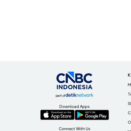
K
M
T
part of
S
Download Apps
C
O
Connect With Us