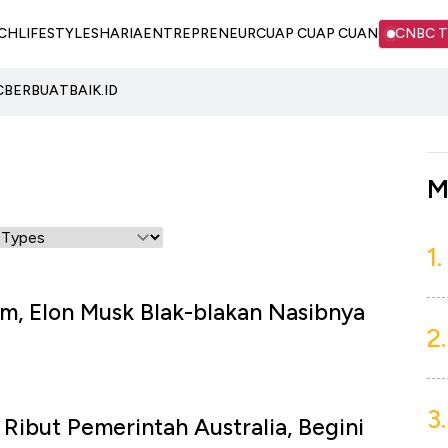
CH
LIFESTYLE
SHARIA
ENTREPRENEUR
CUAP CUAP CUAN
CNBC 
C
BERBUATBAIK.ID
M
1.
m, Elon Musk Blak-blakan Nasibnya
2.
3.
 Ribut Pemerintah Australia, Begini