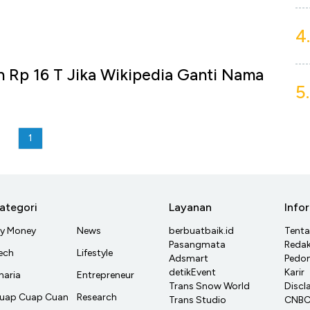
4.
h Rp 16 T Jika Wikipedia Ganti Nama
5.
1
ategori
Layanan
Info
y Money
News
berbuatbaik.id
Tent
Pasangmata
Redak
ech
Lifestyle
Adsmart
Pedom
detikEvent
Karir
haria
Entrepreneur
Trans Snow World
Discl
uap Cuap Cuan
Research
Trans Studio
CNBC 