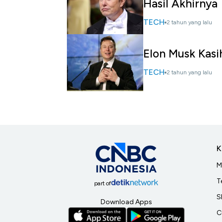
Hasil Akhirnya
TECH
2 tahun yang lalu
Elon Musk Kasi
TECH
2 tahun yang lalu
K
M
T
part of
S
Download Apps
C