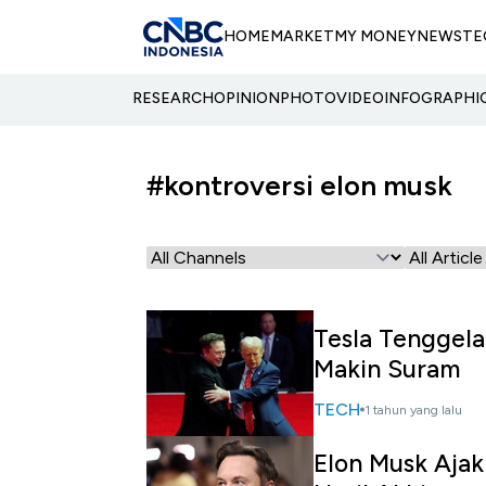
HOME
MARKET
MY MONEY
NEWS
TE
RESEARCH
OPINION
PHOTO
VIDEO
INFOGRAPHI
#kontroversi elon musk
Tesla Tenggela
Makin Suram
TECH
1 tahun yang lalu
Elon Musk Ajak