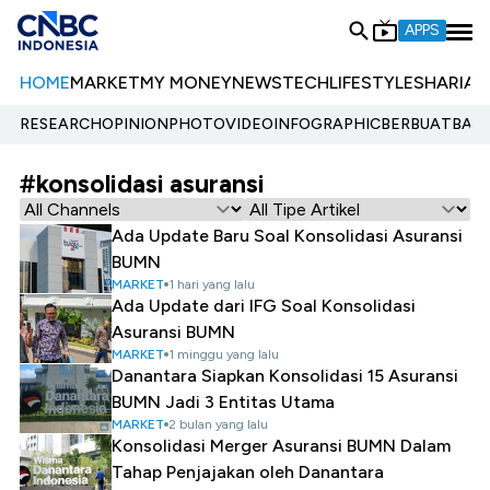
APPS
HOME
MARKET
MY MONEY
NEWS
TECH
LIFESTYLE
SHARIA
E
RESEARCH
OPINION
PHOTO
VIDEO
INFOGRAPHIC
BERBUATBAIK.
#konsolidasi asuransi
Ada Update Baru Soal Konsolidasi Asuransi
BUMN
MARKET
1 hari yang lalu
Ada Update dari IFG Soal Konsolidasi
Asuransi BUMN
MARKET
1 minggu yang lalu
Danantara Siapkan Konsolidasi 15 Asuransi
BUMN Jadi 3 Entitas Utama
MARKET
2 bulan yang lalu
Konsolidasi Merger Asuransi BUMN Dalam
Tahap Penjajakan oleh Danantara