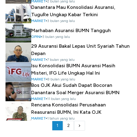
MARKET
2 bulan yang lalu
Danantara Mau Konsolidasi Asuransi,
TuguRe Ungkap Kabar Terkini
MARKET
3 bulan yang lalu
Marhaban Asuransi BUMN Tangguh
OPINI
3 bulan yang lalu
29 Asuransi Bakal Lepas Unit Syariah Tahun
Depan
MARKET
7 bulan yang lalu
Isu Konsolidasi BUMN Asuransi Masih
Misteri, IFG Life Ungkap Hal Ini
MARKET
8 bulan yang lalu
Bos OJK Akui Sudah Dapat Bocoran
Danantara Soal Merger Asuransi BUMN
MARKET
11 bulan yang lalu
Rencana Konsolidasi Perusahaan
Reasuransi BUMN, Ini Kata OJK
MARKET
1 tahun yang lalu
1
2