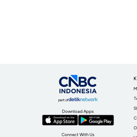
K
M
T
part of
S
Download Apps
C
O
Connect With Us