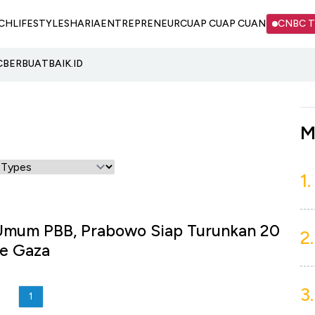
CH
LIFESTYLE
SHARIA
ENTREPRENEUR
CUAP CUAP CUAN
CNBC 
C
BERBUATBAIK.ID
M
1.
 Umum PBB, Prabowo Siap Turunkan 20
2.
ke Gaza
3.
1