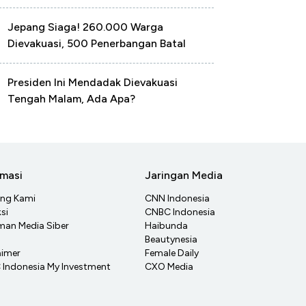
Jepang Siaga! 260.000 Warga
Dievakuasi, 500 Penerbangan Batal
Presiden Ini Mendadak Dievakuasi
Tengah Malam, Ada Apa?
rmasi
Jaringan Media
ang Kami
CNN Indonesia
si
CNBC Indonesia
an Media Siber
Haibunda
Beautynesia
aimer
Female Daily
Indonesia My Investment
CXO Media