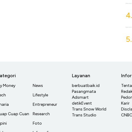
4.
5.
ategori
Layanan
Info
y Money
News
berbuatbaik.id
Tent
Pasangmata
Redak
ech
Lifestyle
Adsmart
Pedom
detikEvent
Karir
haria
Entrepreneur
Trans Snow World
Discl
uap Cuap Cuan
Research
Trans Studio
CNBC 
pini
Foto