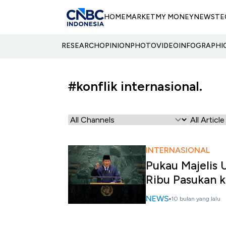
HOME
MARKET
MY MONEY
NEWS
TE
RESEARCH
OPINION
PHOTO
VIDEO
INFOGRAPHI
#konflik internasional.
INTERNASIONAL
Pukau Majelis
Ribu Pasukan 
NEWS
10 bulan yang lalu