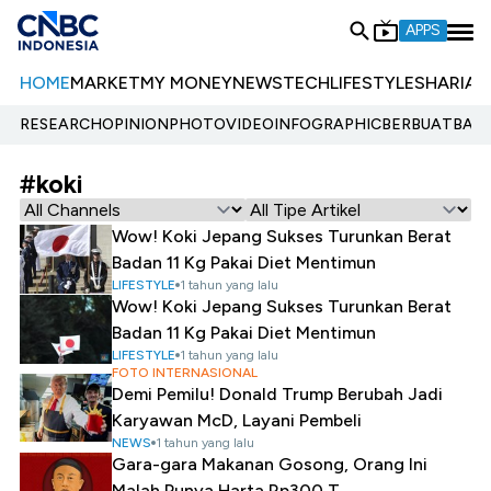
APPS
HOME
MARKET
MY MONEY
NEWS
TECH
LIFESTYLE
SHARIA
E
RESEARCH
OPINION
PHOTO
VIDEO
INFOGRAPHIC
BERBUATBAIK.
#koki
Wow! Koki Jepang Sukses Turunkan Berat
Badan 11 Kg Pakai Diet Mentimun
LIFESTYLE
1 tahun yang lalu
Wow! Koki Jepang Sukses Turunkan Berat
Badan 11 Kg Pakai Diet Mentimun
LIFESTYLE
1 tahun yang lalu
FOTO INTERNASIONAL
Demi Pemilu! Donald Trump Berubah Jadi
Karyawan McD, Layani Pembeli
NEWS
1 tahun yang lalu
Gara-gara Makanan Gosong, Orang Ini
Malah Punya Harta Rp300 T