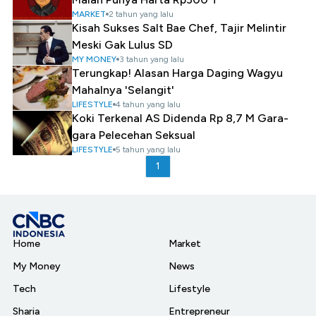
MARKET
2 tahun yang lalu
Kisah Sukses Salt Bae Chef, Tajir Melintir
Meski Gak Lulus SD
MY MONEY
3 tahun yang lalu
Terungkap! Alasan Harga Daging Wagyu
Mahalnya 'Selangit'
LIFESTYLE
4 tahun yang lalu
Koki Terkenal AS Didenda Rp 8,7 M Gara-
gara Pelecehan Seksual
LIFESTYLE
5 tahun yang lalu
1
Home
Market
My Money
News
Tech
Lifestyle
Sharia
Entrepreneur