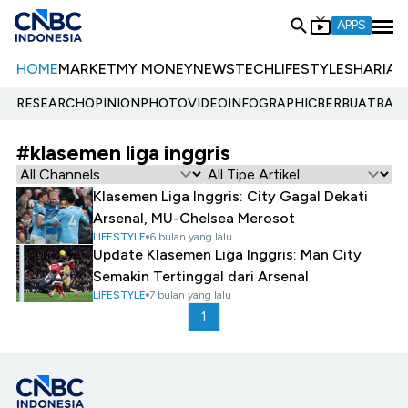
APPS
HOME
MARKET
MY MONEY
NEWS
TECH
LIFESTYLE
SHARIA
E
RESEARCH
OPINION
PHOTO
VIDEO
INFOGRAPHIC
BERBUATBAIK.
#klasemen liga inggris
Klasemen Liga Inggris: City Gagal Dekati
Arsenal, MU-Chelsea Merosot
LIFESTYLE
6 bulan yang lalu
Update Klasemen Liga Inggris: Man City
Semakin Tertinggal dari Arsenal
LIFESTYLE
7 bulan yang lalu
1