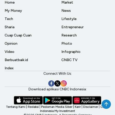
Home
Market
My Money
News
Tech
Lifestyle
Sharia
Entrepreneur
Cuap Cuap Cuan
Research
Opinion
Photo
Video
Infographic
Berbuatbaik.id
CNBC TV
Index
Connect With Us:
Download aplikasi CNBC Indonesia:
Tentang Kami
|
Redaksi
|
Pedoman Media Siber
|
Karir
|
Disclaimer
|
CNBC
Indonesia My Investment