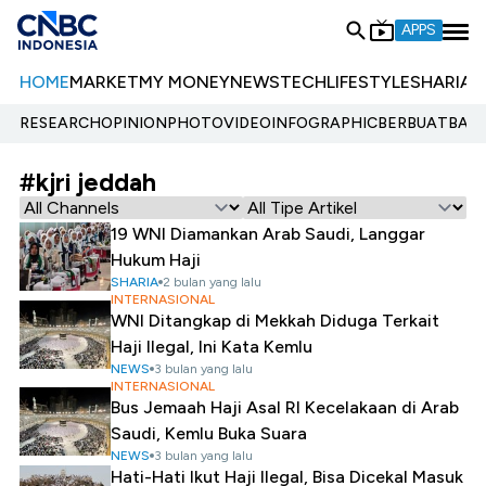
APPS
HOME
MARKET
MY MONEY
NEWS
TECH
LIFESTYLE
SHARIA
E
RESEARCH
OPINION
PHOTO
VIDEO
INFOGRAPHIC
BERBUATBAIK.
#kjri jeddah
19 WNI Diamankan Arab Saudi, Langgar
Hukum Haji
SHARIA
2 bulan yang lalu
INTERNASIONAL
WNI Ditangkap di Mekkah Diduga Terkait
Haji Ilegal, Ini Kata Kemlu
NEWS
3 bulan yang lalu
INTERNASIONAL
Bus Jemaah Haji Asal RI Kecelakaan di Arab
Saudi, Kemlu Buka Suara
NEWS
3 bulan yang lalu
Hati-Hati Ikut Haji Ilegal, Bisa Dicekal Masuk