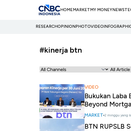
HOME
MARKET
MY MONEY
NEWS
TE
RESEARCH
OPINION
PHOTO
VIDEO
INFOGRAPHI
#kinerja btn
VIDEO
Bukukan Laba B
Beyond Mortg
MARKET
2 minggu yang l
BTN RUPSLB S