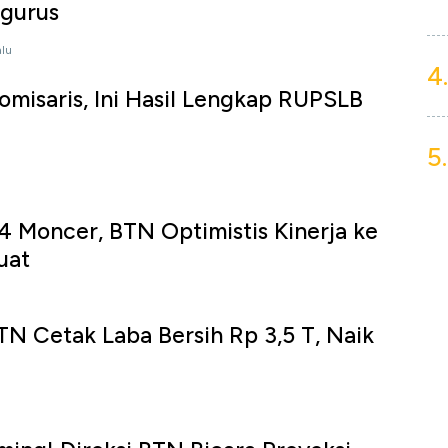
gurus
alu
4.
misaris, Ini Hasil Lengkap RUPSLB
5.
4 Moncer, BTN Optimistis Kinerja ke
uat
u
TN Cetak Laba Bersih Rp 3,5 T, Naik
u