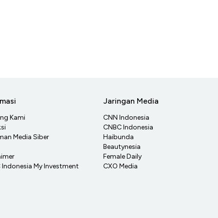
rmasi
Jaringan Media
ang Kami
CNN Indonesia
si
CNBC Indonesia
an Media Siber
Haibunda
Beautynesia
aimer
Female Daily
Indonesia My Investment
CXO Media