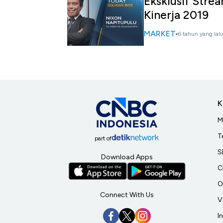
Eksklusif Stre
Kinerja 2019
MARKET
6 tahun yang lal
K
M
T
part of
S
Download Apps
C
O
Connect With Us
V
I