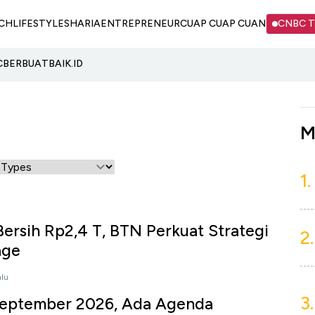
CH
LIFESTYLE
SHARIA
ENTREPRENEUR
CUAP CUAP CUAN
CNBC 
C
BERBUATBAIK.ID
M
1.
ersih Rp2,4 T, BTN Perkuat Strategi
2.
age
alu
3.
eptember 2026, Ada Agenda