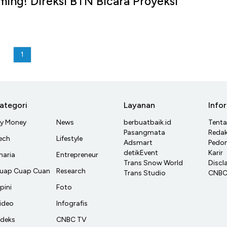
aming! Direksi BTN Bicara Proyeksi
u
1
ategori
Layanan
Info
y Money
News
berbuatbaik.id
Tent
Pasangmata
Redak
ech
Lifestyle
Adsmart
Pedom
detikEvent
Karir
haria
Entrepreneur
Trans Snow World
Discl
uap Cuap Cuan
Research
Trans Studio
CNBC 
pini
Foto
ideo
Infografis
ndeks
CNBC TV