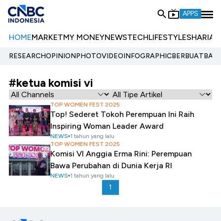
APPS
HOME
MARKET
MY MONEY
NEWS
TECH
LIFESTYLE
SHARIA
E
RESEARCH
OPINION
PHOTO
VIDEO
INFOGRAPHIC
BERBUATBAIK.
#ketua komisi vi
TOP WOMEN FEST 2025
Top! Sederet Tokoh Perempuan Ini Raih
Inspiring Woman Leader Award
NEWS
1 tahun yang lalu
TOP WOMEN FEST 2025
Komisi VI Anggia Erma Rini: Perempuan
Bawa Perubahan di Dunia Kerja RI
NEWS
1 tahun yang lalu
1