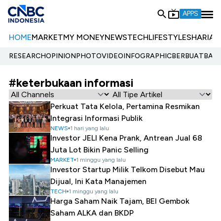
APPS
HOME
MARKET
MY MONEY
NEWS
TECH
LIFESTYLE
SHARIA
E
RESEARCH
OPINION
PHOTO
VIDEO
INFOGRAPHIC
BERBUATBAIK.
#keterbukaan informasi
Perkuat Tata Kelola, Pertamina Resmikan
Integrasi Informasi Publik
NEWS
1 hari yang lalu
Investor JELI Kena Prank, Antrean Jual 68
Juta Lot Bikin Panic Selling
MARKET
1 minggu yang lalu
Investor Startup Milik Telkom Disebut Mau
Dijual, Ini Kata Manajemen
TECH
1 minggu yang lalu
Harga Saham Naik Tajam, BEI Gembok
Saham ALKA dan BKDP