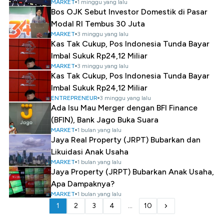
MARKET
1 minggu yang lalu
Bos OJK Sebut Investor Domestik di Pasar
Modal RI Tembus 30 Juta
MARKET
3 minggu yang lalu
Kas Tak Cukup, Pos Indonesia Tunda Bayar
Imbal Sukuk Rp24,12 Miliar
MARKET
3 minggu yang lalu
Kas Tak Cukup, Pos Indonesia Tunda Bayar
Imbal Sukuk Rp24,12 Miliar
ENTREPRENEUR
3 minggu yang lalu
Ada Isu Mau Merger dengan BFI Finance
(BFIN), Bank Jago Buka Suara
MARKET
1 bulan yang lalu
Jaya Real Property (JRPT) Bubarkan dan
Likuidasi Anak Usaha
MARKET
1 bulan yang lalu
Jaya Property (JRPT) Bubarkan Anak Usaha,
Apa Dampaknya?
MARKET
1 bulan yang lalu
1
2
3
4
...
10