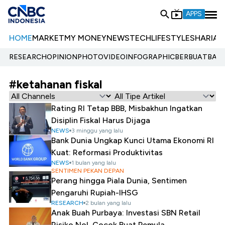
APPS
HOME
MARKET
MY MONEY
NEWS
TECH
LIFESTYLE
SHARIA
E
RESEARCH
OPINION
PHOTO
VIDEO
INFOGRAPHIC
BERBUATBAIK.
#ketahanan fiskal
Rating RI Tetap BBB, Misbakhun Ingatkan
Disiplin Fiskal Harus Dijaga
NEWS
3 minggu yang lalu
Bank Dunia Ungkap Kunci Utama Ekonomi RI
Kuat: Reformasi Produktivitas
NEWS
1 bulan yang lalu
SENTIMEN PEKAN DEPAN
Perang hingga Piala Dunia, Sentimen
Pengaruhi Rupiah-IHSG
RESEARCH
2 bulan yang lalu
Anak Buah Purbaya: Investasi SBN Retail
Risiko Nol, Cocok Buat Pemula