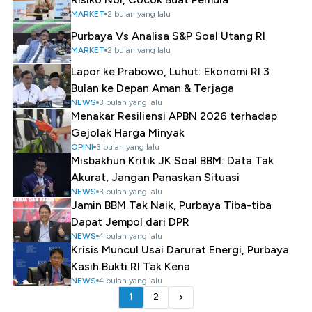
MARKET
2 bulan yang lalu
Purbaya Vs Analisa S&P Soal Utang RI
MARKET
2 bulan yang lalu
Lapor ke Prabowo, Luhut: Ekonomi RI 3
Bulan ke Depan Aman & Terjaga
NEWS
3 bulan yang lalu
Menakar Resiliensi APBN 2026 terhadap
Gejolak Harga Minyak
OPINI
3 bulan yang lalu
Misbakhun Kritik JK Soal BBM: Data Tak
Akurat, Jangan Panaskan Situasi
NEWS
3 bulan yang lalu
Jamin BBM Tak Naik, Purbaya Tiba-tiba
Dapat Jempol dari DPR
NEWS
4 bulan yang lalu
Krisis Muncul Usai Darurat Energi, Purbaya
Kasih Bukti RI Tak Kena
NEWS
4 bulan yang lalu
1
2