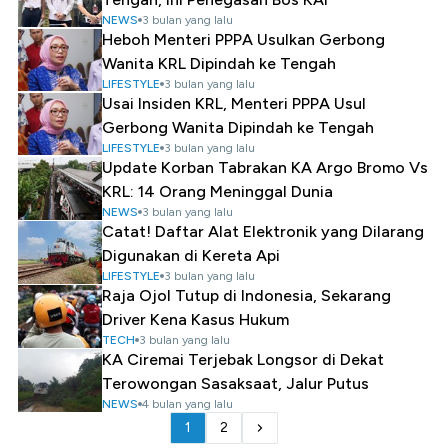
NEWS
3 bulan yang lalu
Heboh Menteri PPPA Usulkan Gerbong
Wanita KRL Dipindah ke Tengah
LIFESTYLE
3 bulan yang lalu
Usai Insiden KRL, Menteri PPPA Usul
Gerbong Wanita Dipindah ke Tengah
LIFESTYLE
3 bulan yang lalu
Update Korban Tabrakan KA Argo Bromo Vs
KRL: 14 Orang Meninggal Dunia
NEWS
3 bulan yang lalu
Catat! Daftar Alat Elektronik yang Dilarang
Digunakan di Kereta Api
LIFESTYLE
3 bulan yang lalu
Raja Ojol Tutup di Indonesia, Sekarang
Driver Kena Kasus Hukum
TECH
3 bulan yang lalu
KA Ciremai Terjebak Longsor di Dekat
Terowongan Sasaksaat, Jalur Putus
NEWS
4 bulan yang lalu
1
2