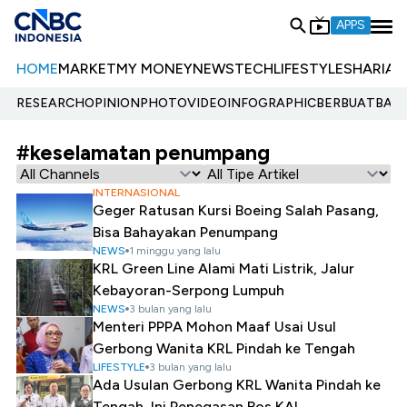
APPS
HOME
MARKET
MY MONEY
NEWS
TECH
LIFESTYLE
SHARIA
E
RESEARCH
OPINION
PHOTO
VIDEO
INFOGRAPHIC
BERBUATBAIK.
#keselamatan penumpang
INTERNASIONAL
Geger Ratusan Kursi Boeing Salah Pasang,
Bisa Bahayakan Penumpang
NEWS
1 minggu yang lalu
KRL Green Line Alami Mati Listrik, Jalur
Kebayoran-Serpong Lumpuh
NEWS
3 bulan yang lalu
Menteri PPPA Mohon Maaf Usai Usul
Gerbong Wanita KRL Pindah ke Tengah
LIFESTYLE
3 bulan yang lalu
Ada Usulan Gerbong KRL Wanita Pindah ke
Tengah, Ini Penegasan Bos KAI