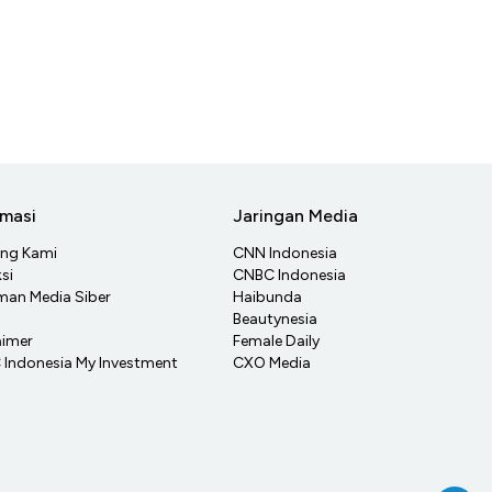
rmasi
Jaringan Media
ang Kami
CNN Indonesia
si
CNBC Indonesia
an Media Siber
Haibunda
Beautynesia
aimer
Female Daily
Indonesia My Investment
CXO Media