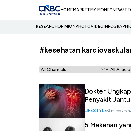
HOME
MARKET
MY MONEY
NEWS
TE
RESEARCH
OPINION
PHOTO
VIDEO
INFOGRAPHI
#kesehatan kardiovaskula
Dokter Ungkap
Penyakit Jant
LIFESTYLE
2 minggu yang
5 Makanan yang