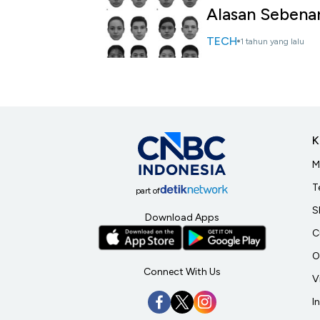
Alasan Sebena
TECH
1 tahun yang lalu
K
M
T
part of
S
Download Apps
C
O
Connect With Us
V
I