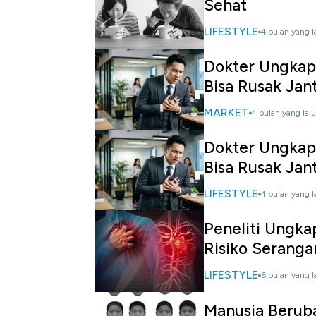
Sehat
LIFESTYLE
4 bulan yang l
Dokter Ungkap
Bisa Rusak Jan
MARKET
4 bulan yang lalu
Dokter Ungkap
Bisa Rusak Jan
LIFESTYLE
4 bulan yang l
Peneliti Ungka
Risiko Seranga
LIFESTYLE
6 bulan yang l
Manusia Beruba