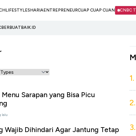
CH
LIFESTYLE
SHARIA
ENTREPRENEUR
CUAP CUAP CUAN
CNBC 
C
BERBUATBAIK.ID
r
M
1.
 Menu Sarapan yang Bisa Picu
2.
ung
 lalu
3.
 Wajib Dihindari Agar Jantung Tetap