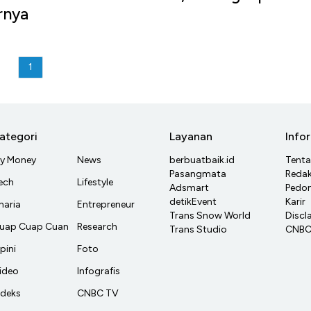
rnya
1
ategori
Layanan
Info
y Money
News
berbuatbaik.id
Tent
Pasangmata
Redak
ech
Lifestyle
Adsmart
Pedom
detikEvent
Karir
haria
Entrepreneur
Trans Snow World
Discl
uap Cuap Cuan
Research
Trans Studio
CNBC 
pini
Foto
ideo
Infografis
ndeks
CNBC TV