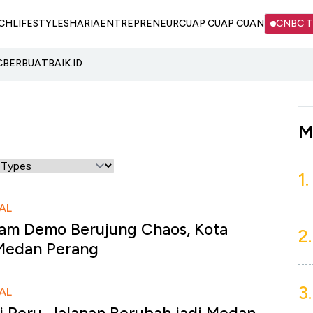
CH
LIFESTYLE
SHARIA
ENTREPRENEUR
CUAP CUAP CUAN
CNBC 
C
BERBUATBAIK.ID
M
1.
AL
am Demo Berujung Chaos, Kota
2.
Medan Perang
3.
AL