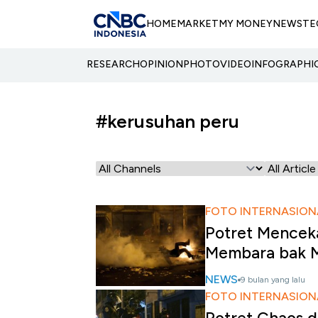
HOME
MARKET
MY MONEY
NEWS
TE
RESEARCH
OPINION
PHOTO
VIDEO
INFOGRAPHI
#kerusuhan peru
FOTO INTERNASION
Potret Mencek
Membara bak 
NEWS
9 bulan yang lalu
FOTO INTERNASION