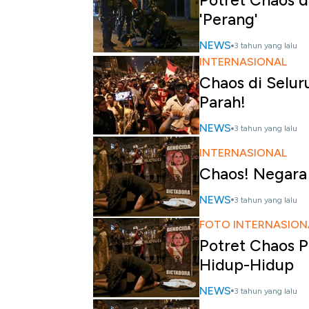
Potret Chaos d
'Perang'
NEWS
3 tahun yang lalu
INTERNASIONAL
Chaos di Selur
Parah!
NEWS
3 tahun yang lalu
INTERNASIONAL
Chaos! Negara 
NEWS
3 tahun yang lalu
FOTO INTERNASION
Potret Chaos P
Hidup-Hidup
NEWS
3 tahun yang lalu