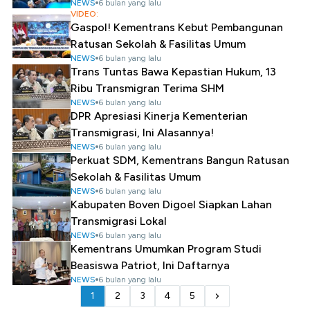
NEWS
6 bulan yang lalu
VIDEO:
Gaspol! Kementrans Kebut Pembangunan
Ratusan Sekolah & Fasilitas Umum
NEWS
6 bulan yang lalu
Trans Tuntas Bawa Kepastian Hukum, 13
Ribu Transmigran Terima SHM
NEWS
6 bulan yang lalu
DPR Apresiasi Kinerja Kementerian
Transmigrasi, Ini Alasannya!
NEWS
6 bulan yang lalu
Perkuat SDM, Kementrans Bangun Ratusan
Sekolah & Fasilitas Umum
NEWS
6 bulan yang lalu
Kabupaten Boven Digoel Siapkan Lahan
Transmigrasi Lokal
NEWS
6 bulan yang lalu
Kementrans Umumkan Program Studi
Beasiswa Patriot, Ini Daftarnya
NEWS
6 bulan yang lalu
1
2
3
4
5