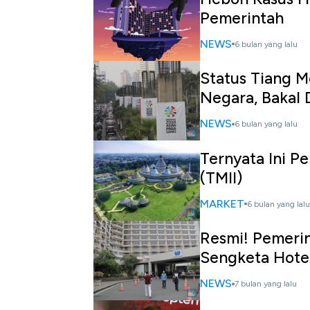
Pemerintah
NEWS
6 bulan yang lalu
Status Tiang M
Negara, Bakal 
NEWS
6 bulan yang lalu
Ternyata Ini P
(TMII)
MARKET
6 bulan yang lalu
Resmi! Pemeri
Sengketa Hotel
NEWS
7 bulan yang lalu