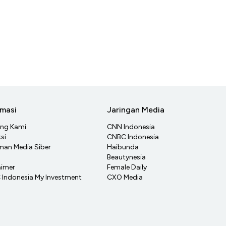
rmasi
Jaringan Media
ang Kami
CNN Indonesia
si
CNBC Indonesia
an Media Siber
Haibunda
Beautynesia
aimer
Female Daily
Indonesia My Investment
CXO Media