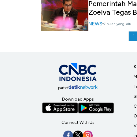
Pemerintah Ma
Zoelva Tegas Bi
NEWS
7 bulan yang lalu
1
K
M
T
part of
S
Download Apps
C
O
Connect With Us
V
I