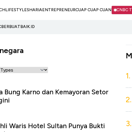
CH
LIFESTYLE
SHARIA
ENTREPRENEUR
CUAP CUAP CUAN
CNBC 
C
BERBUATBAIK.ID
 negara
M
1.
a Bung Karno dan Kemayoran Setor
2.
ini
3.
li Waris Hotel Sultan Punya Bukti