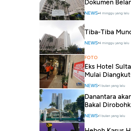
Dokumen Bela
NEWS
4 minggu yang lalu
Tiba-Tiba Munc
NEWS
4 minggu yang lalu
FOTO
Eks Hotel Sult
Mulai Diangkut
NEWS
1 bulan yang lalu
Danantara aka
Bakal Diroboh
NEWS
1 bulan yang lalu
Heboh Kasus Ho