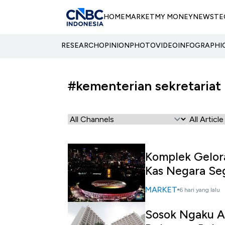
HOME
MARKET
MY MONEY
NEWS
TE
RESEARCH
OPINION
PHOTO
VIDEO
INFOGRAPHI
#kementerian sekretariat
Komplek Gelor
Kas Negara Seg
MARKET
6 hari yang lalu
Sosok Ngaku Ah