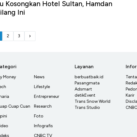
u Kosongkan Hotel Sultan, Hamdan
lang Ini
2
3
ategori
Layanan
Info
y Money
News
berbuatbaik.id
Tent
Pasangmata
Redak
ech
Lifestyle
Adsmart
Pedom
detikEvent
Karir
haria
Entrepreneur
Trans Snow World
Discl
uap Cuap Cuan
Research
Trans Studio
CNBC 
pini
Foto
ideo
Infografis
ndeks
CNBC TV