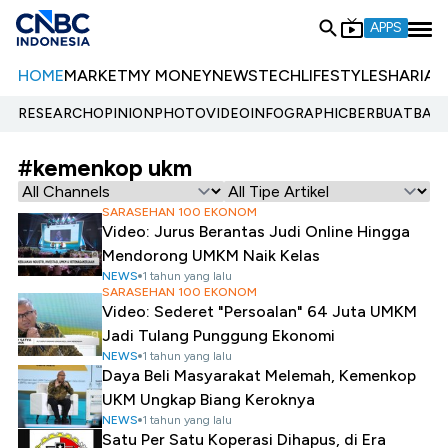
APPS
HOME
MARKET
MY MONEY
NEWS
TECH
LIFESTYLE
SHARIA
E
RESEARCH
OPINION
PHOTO
VIDEO
INFOGRAPHIC
BERBUATBAIK.
#kemenkop ukm
SARASEHAN 100 EKONOM
Video: Jurus Berantas Judi Online Hingga
Mendorong UMKM Naik Kelas
NEWS
1 tahun yang lalu
SARASEHAN 100 EKONOM
Video: Sederet "Persoalan" 64 Juta UMKM
Jadi Tulang Punggung Ekonomi
NEWS
1 tahun yang lalu
Daya Beli Masyarakat Melemah, Kemenkop
UKM Ungkap Biang Keroknya
NEWS
1 tahun yang lalu
Satu Per Satu Koperasi Dihapus, di Era