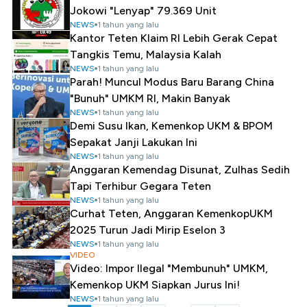
Jokowi "Lenyap" 79.369 Unit
NEWS
1 tahun yang lalu
Kantor Teten Klaim RI Lebih Gerak Cepat
Tangkis Temu, Malaysia Kalah
NEWS
1 tahun yang lalu
Parah! Muncul Modus Baru Barang China
"Bunuh" UMKM RI, Makin Banyak
NEWS
1 tahun yang lalu
Demi Susu Ikan, Kemenkop UKM & BPOM
Sepakat Janji Lakukan Ini
NEWS
1 tahun yang lalu
Anggaran Kemendag Disunat, Zulhas Sedih
Tapi Terhibur Gegara Teten
NEWS
1 tahun yang lalu
Curhat Teten, Anggaran KemenkopUKM
2025 Turun Jadi Mirip Eselon 3
NEWS
1 tahun yang lalu
VIDEO
Video: Impor Ilegal "Membunuh" UMKM,
Kemenkop UKM Siapkan Jurus Ini!
NEWS
1 tahun yang lalu