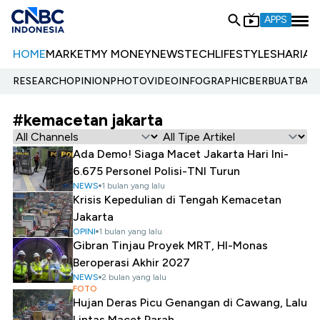
APPS
HOME
MARKET
MY MONEY
NEWS
TECH
LIFESTYLE
SHARIA
E
RESEARCH
OPINION
PHOTO
VIDEO
INFOGRAPHIC
BERBUATBAIK.
#kemacetan jakarta
Ada Demo! Siaga Macet Jakarta Hari Ini-
6.675 Personel Polisi-TNI Turun
NEWS
1 bulan yang lalu
Krisis Kepedulian di Tengah Kemacetan
Jakarta
OPINI
1 bulan yang lalu
Gibran Tinjau Proyek MRT, HI-Monas
Beroperasi Akhir 2027
NEWS
2 bulan yang lalu
FOTO
Hujan Deras Picu Genangan di Cawang, Lalu
Lintas Macet Parah