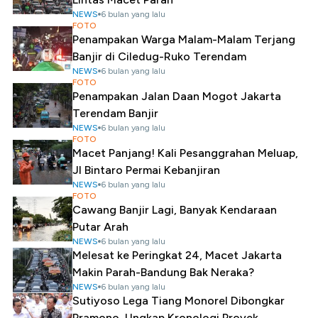
NEWS
6 bulan yang lalu
FOTO
Penampakan Warga Malam-Malam Terjang
Banjir di Ciledug-Ruko Terendam
NEWS
6 bulan yang lalu
FOTO
Penampakan Jalan Daan Mogot Jakarta
Terendam Banjir
NEWS
6 bulan yang lalu
FOTO
Macet Panjang! Kali Pesanggrahan Meluap,
Jl Bintaro Permai Kebanjiran
NEWS
6 bulan yang lalu
FOTO
Cawang Banjir Lagi, Banyak Kendaraan
Putar Arah
NEWS
6 bulan yang lalu
Melesat ke Peringkat 24, Macet Jakarta
Makin Parah-Bandung Bak Neraka?
NEWS
6 bulan yang lalu
Sutiyoso Lega Tiang Monorel Dibongkar
Pramono, Ungkap Kronologi Proyek