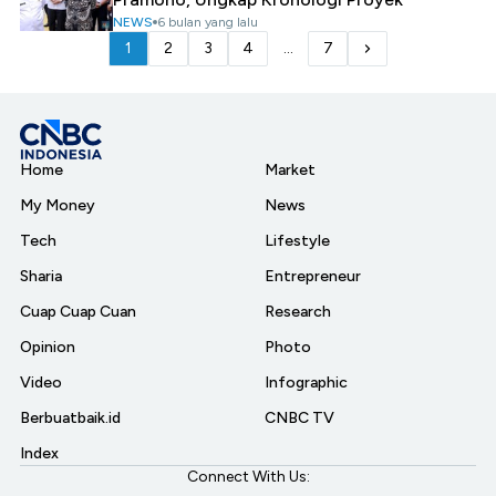
NEWS
6 bulan yang lalu
1
2
3
4
...
7
Home
Market
My Money
News
Tech
Lifestyle
Sharia
Entrepreneur
Cuap Cuap Cuan
Research
Opinion
Photo
Video
Infographic
Berbuatbaik.id
CNBC TV
Index
Connect With Us: