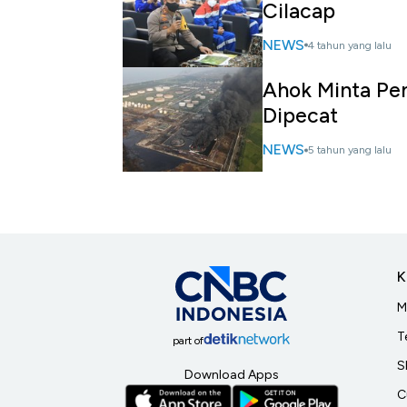
Cilacap
NEWS
4 tahun yang lalu
Ahok Minta Pe
Dipecat
NEWS
5 tahun yang lalu
K
M
T
part of
S
Download Apps
C