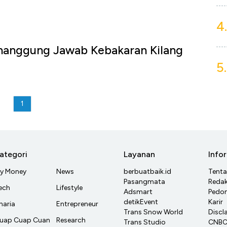
4.
nanggung Jawab Kebakaran Kilang
5.
1
ategori
Layanan
Info
y Money
News
berbuatbaik.id
Tent
Pasangmata
Redak
ech
Lifestyle
Adsmart
Pedom
detikEvent
Karir
haria
Entrepreneur
Trans Snow World
Discl
uap Cuap Cuan
Research
Trans Studio
CNBC 