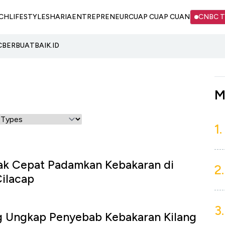
CH
LIFESTYLE
SHARIA
ENTREPRENEUR
CUAP CUAP CUAN
CNBC 
C
BERBUATBAIK.ID
M
1.
ak Cepat Padamkan Kebakaran di
2.
Cilacap
3.
g Ungkap Penyebab Kebakaran Kilang