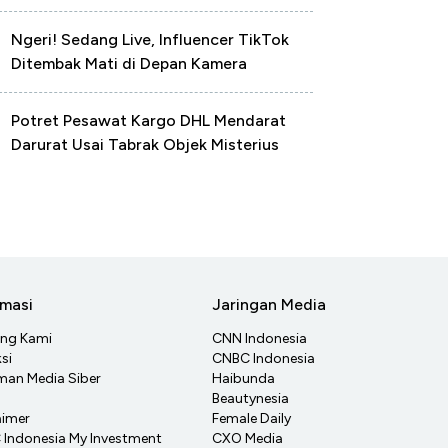
Ngeri! Sedang Live, Influencer TikTok
Ditembak Mati di Depan Kamera
Potret Pesawat Kargo DHL Mendarat
Darurat Usai Tabrak Objek Misterius
rmasi
Jaringan Media
ang Kami
CNN Indonesia
si
CNBC Indonesia
an Media Siber
Haibunda
Beautynesia
aimer
Female Daily
Indonesia My Investment
CXO Media