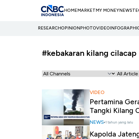
HOME
MARKET
MY MONEY
NEWS
TE
RESEARCH
OPINION
PHOTO
VIDEO
INFOGRAPHI
#kebakaran kilang cilacap
VIDEO
Pertamina Ger
Tangki Kilang 
NEWS
1 tahun yang lalu
Kapolda Jaten