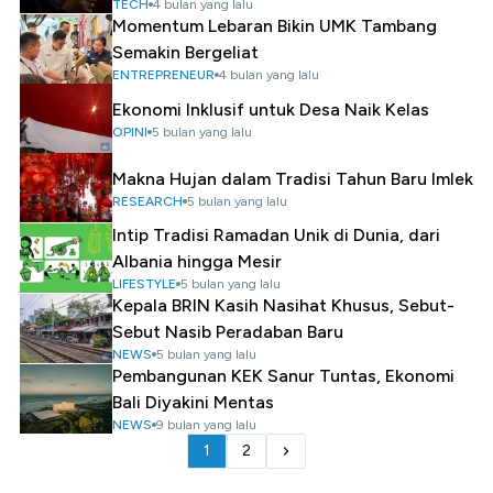
TECH
4 bulan yang lalu
Momentum Lebaran Bikin UMK Tambang
Semakin Bergeliat
ENTREPRENEUR
4 bulan yang lalu
Ekonomi Inklusif untuk Desa Naik Kelas
OPINI
5 bulan yang lalu
Makna Hujan dalam Tradisi Tahun Baru Imlek
RESEARCH
5 bulan yang lalu
Intip Tradisi Ramadan Unik di Dunia, dari
Albania hingga Mesir
LIFESTYLE
5 bulan yang lalu
Kepala BRIN Kasih Nasihat Khusus, Sebut-
Sebut Nasib Peradaban Baru
NEWS
5 bulan yang lalu
Pembangunan KEK Sanur Tuntas, Ekonomi
Bali Diyakini Mentas
NEWS
9 bulan yang lalu
1
2