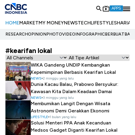
APPS
HOME
MARKET
MY MONEY
NEWS
TECH
LIFESTYLE
SHARIA
E
RESEARCH
OPINION
PHOTO
VIDEO
INFOGRAPHIC
BERBUATBAIK.
#kearifan lokal
WIKA Gandeng UNDIP Kembangkan
Kepemimpinan Berbasis Kearifan Lokal
NEWS
2 minggu yang lalu
Dunia Kacau Balau, Prabowo Bersyukur:
Kawasan Kita Dalam Keadaan Damai
NEWS
3 minggu yang lalu
Membumikan Langit Dengan Wisata
Astronomi Demi Gerakkan Ekonomi
LIFESTYLE
1 bulan yang lalu
Solusi Menteri PPA Anak Kecanduan
Medsos Gadget Diganti Kearifan Lokal