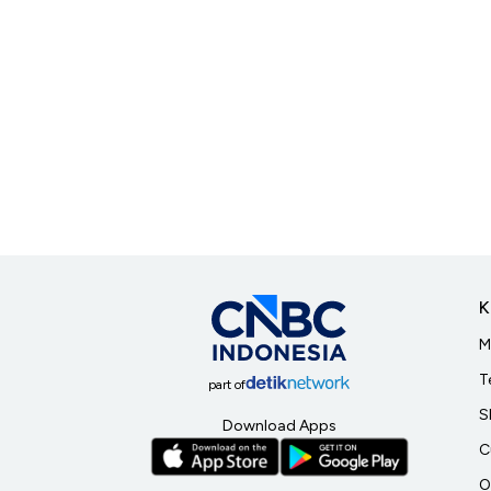
K
M
T
part of
S
Download Apps
C
O