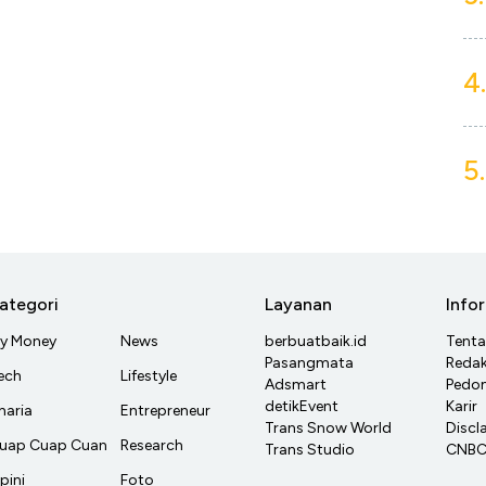
4.
5.
ategori
Layanan
Info
y Money
News
berbuatbaik.id
Tent
Pasangmata
Redak
ech
Lifestyle
Adsmart
Pedom
detikEvent
Karir
haria
Entrepreneur
Trans Snow World
Discl
uap Cuap Cuan
Research
Trans Studio
CNBC 
pini
Foto