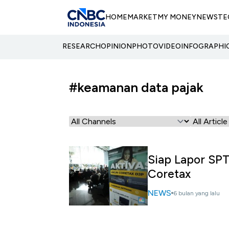
HOME
MARKET
MY MONEY
NEWS
TE
RESEARCH
OPINION
PHOTO
VIDEO
INFOGRAPHI
#keamanan data pajak
Siap Lapor SPT
Coretax
NEWS
6 bulan yang lalu