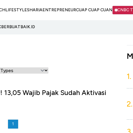
CH
LIFESTYLE
SHARIA
ENTREPRENEUR
CUAP CUAP CUAN
CNBC 
C
BERBUATBAIK.ID
M
1.
! 13,05 Wajib Pajak Sudah Aktivasi
2.
1
3.