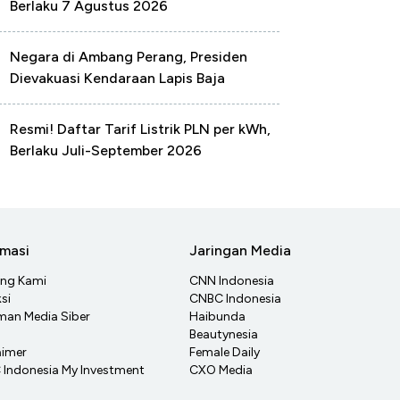
Berlaku 7 Agustus 2026
Negara di Ambang Perang, Presiden
Dievakuasi Kendaraan Lapis Baja
Resmi! Daftar Tarif Listrik PLN per kWh,
Berlaku Juli-September 2026
rmasi
Jaringan Media
ang Kami
CNN Indonesia
si
CNBC Indonesia
an Media Siber
Haibunda
Beautynesia
aimer
Female Daily
Indonesia My Investment
CXO Media