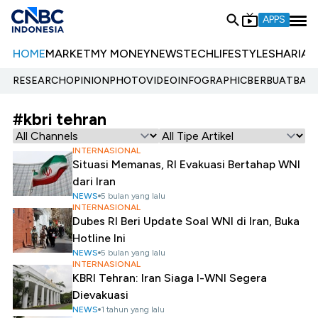
APPS
HOME
MARKET
MY MONEY
NEWS
TECH
LIFESTYLE
SHARIA
E
RESEARCH
OPINION
PHOTO
VIDEO
INFOGRAPHIC
BERBUATBAIK.
#kbri tehran
INTERNASIONAL
Situasi Memanas, RI Evakuasi Bertahap WNI
dari Iran
NEWS
5 bulan yang lalu
INTERNASIONAL
Dubes RI Beri Update Soal WNI di Iran, Buka
Hotline Ini
NEWS
5 bulan yang lalu
INTERNASIONAL
KBRI Tehran: Iran Siaga I-WNI Segera
Dievakuasi
NEWS
1 tahun yang lalu