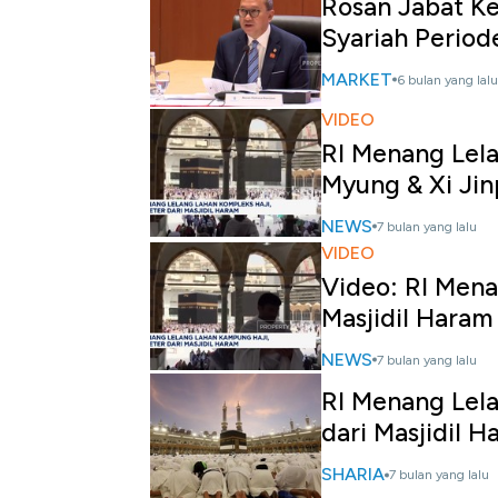
Rosan Jabat K
Syariah Perio
MARKET
6 bulan yang lalu
VIDEO
RI Menang Lel
Myung & Xi Jin
NEWS
7 bulan yang lalu
VIDEO
Video: RI Men
Masjidil Haram
NEWS
7 bulan yang lalu
RI Menang Lela
dari Masjidil H
SHARIA
7 bulan yang lalu