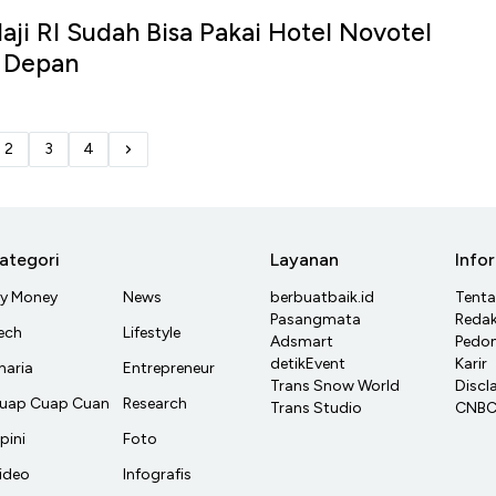
ji RI Sudah Bisa Pakai Hotel Novotel
 Depan
2
3
4
ategori
Layanan
Info
y Money
News
berbuatbaik.id
Tent
Pasangmata
Redak
ech
Lifestyle
Adsmart
Pedom
detikEvent
Karir
haria
Entrepreneur
Trans Snow World
Discl
uap Cuap Cuan
Research
Trans Studio
CNBC 
pini
Foto
ideo
Infografis