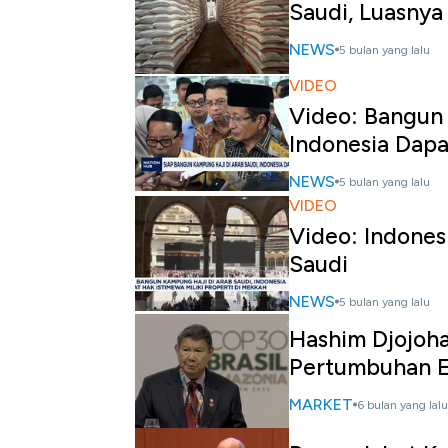
Saudi, Luasnya
NEWS
5 bulan yang lalu
VIDEO
Video: Bangun 
Indonesia Dapa
NEWS
5 bulan yang lalu
VIDEO
Video: Indones
Saudi
NEWS
5 bulan yang lalu
Hashim Djojoh
Pertumbuhan E
MARKET
6 bulan yang lalu