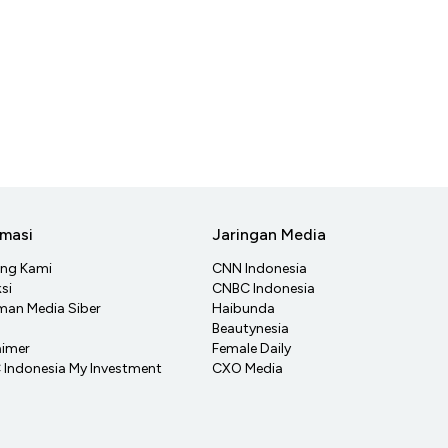
rmasi
Jaringan Media
ang Kami
CNN Indonesia
si
CNBC Indonesia
an Media Siber
Haibunda
Beautynesia
aimer
Female Daily
Indonesia My Investment
CXO Media