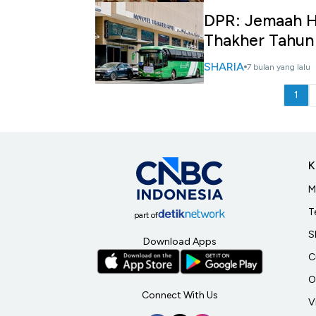
DPR: Jemaah Ha
Thakher Tahun
SHARIA
7 bulan yang lalu
1
K
M
T
part of
S
Download Apps
C
O
Connect With Us
V