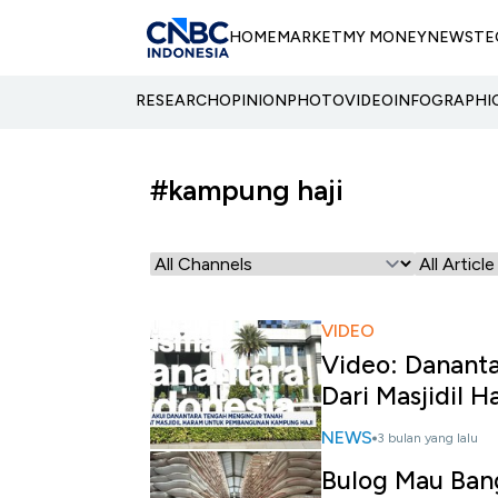
HOME
MARKET
MY MONEY
NEWS
TE
RESEARCH
OPINION
PHOTO
VIDEO
INFOGRAPHI
#kampung haji
VIDEO
Video: Dananta
Dari Masjidil 
NEWS
3 bulan yang lalu
Bulog Mau Ban