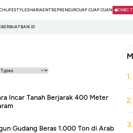
CH
LIFESTYLE
SHARIA
ENTREPRENEUR
CUAP CUAP CUAN
CNBC 
C
BERBUATBAIK.ID
M
1.
ra Incar Tanah Berjarak 400 Meter
2.
Haram
3.
gun Gudang Beras 1.000 Ton di Arab