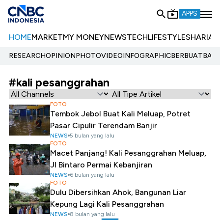
APPS
HOME
MARKET
MY MONEY
NEWS
TECH
LIFESTYLE
SHARIA
E
RESEARCH
OPINION
PHOTO
VIDEO
INFOGRAPHIC
BERBUATBAIK.
#kali pesanggrahan
FOTO
Tembok Jebol Buat Kali Meluap, Potret
Pasar Cipulir Terendam Banjir
NEWS
5 bulan yang lalu
FOTO
Macet Panjang! Kali Pesanggrahan Meluap,
Jl Bintaro Permai Kebanjiran
NEWS
6 bulan yang lalu
FOTO
Dulu Dibersihkan Ahok, Bangunan Liar
Kepung Lagi Kali Pesanggrahan
NEWS
8 bulan yang lalu