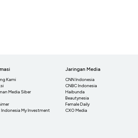
rmasi
Jaringan Media
ang Kami
CNN Indonesia
si
CNBC Indonesia
an Media Siber
Haibunda
Beautynesia
aimer
Female Daily
Indonesia My Investment
CXO Media