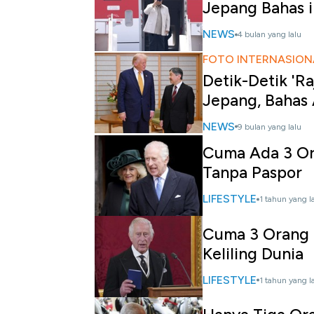
Jepang Bahas i
NEWS
4 bulan yang lalu
FOTO INTERNASION
Detik-Detik 'R
Jepang, Bahas
NEWS
9 bulan yang lalu
Cuma Ada 3 Or
Tanpa Paspor
LIFESTYLE
1 tahun yang l
Cuma 3 Orang d
Keliling Dunia
LIFESTYLE
1 tahun yang l