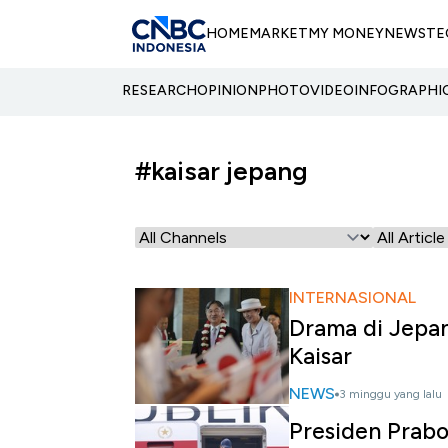
HOME
MARKET
MY MONEY
NEWS
TE
RESEARCH
OPINION
PHOTO
VIDEO
INFOGRAPHI
#kaisar jepang
INTERNASIONAL
Drama di Jepan
Kaisar
NEWS
3 minggu yang lalu
Presiden Prab