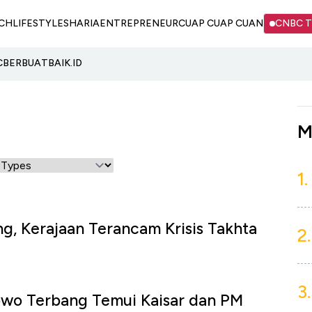
CH
LIFESTYLE
SHARIA
ENTREPRENEUR
CUAP CUAP CUAN
CNBC 
C
BERBUATBAIK.ID
M
1.
g, Kerajaan Terancam Krisis Takhta
2.
3.
owo Terbang Temui Kaisar dan PM