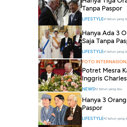
Hanya Tiga Ora
Tanpa Paspor
LIFESTYLE
1 tahun yang l
Hanya Ada 3 Or
Saja Tanpa Pas
LIFESTYLE
1 tahun yang l
FOTO INTERNASION
Potret Mesra K
Inggris Charles 
NEWS
2 tahun yang lalu
Hanya 3 Orang 
Paspor
LIFESTYLE
2 tahun yang l