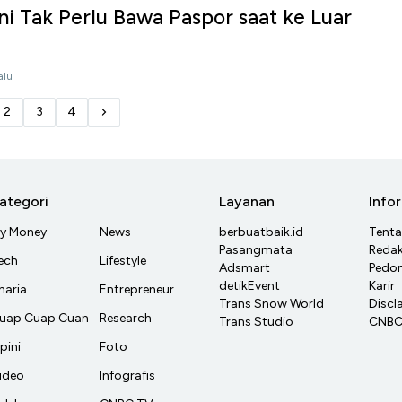
ni Tak Perlu Bawa Paspor saat ke Luar
alu
2
3
4
ategori
Layanan
Info
y Money
News
berbuatbaik.id
Tent
Pasangmata
Redak
ech
Lifestyle
Adsmart
Pedom
detikEvent
Karir
haria
Entrepreneur
Trans Snow World
Discl
uap Cuap Cuan
Research
Trans Studio
CNBC 
pini
Foto
ideo
Infografis