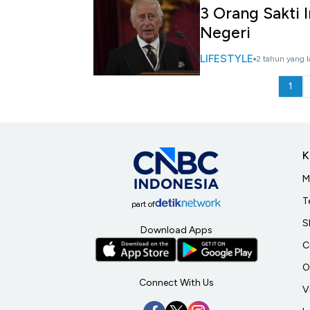
3 Orang Sakti I
Negeri
LIFESTYLE
2 tahun yang l
1
K
M
T
part of
S
Download Apps
C
O
Connect With Us
V