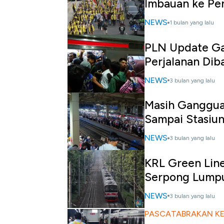
Imbauan ke Pe
NEWS
1 bulan yang lalu
PLN Update Gan
Perjalanan Dib
NEWS
3 bulan yang lalu
Masih Gangguan
Sampai Stasiu
NEWS
3 bulan yang lalu
KRL Green Line 
Serpong Lump
NEWS
3 bulan yang lalu
PASCATABRAKAN KER