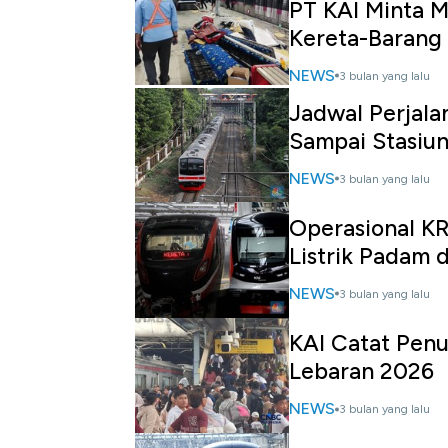
PT KAI Minta M
Kereta-Barang
NEWS
3 bulan yang lalu
Jadwal Perjala
Sampai Stasiun
NEWS
3 bulan yang lalu
Operasional K
Listrik Padam d
NEWS
3 bulan yang lalu
KAI Catat Pen
Lebaran 2026
NEWS
3 bulan yang lalu