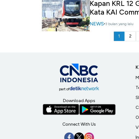
Kapan KRL 12 G
Kata KAI Comm
NEWS
3 bulan yang lalu
1
2
K
M
T
part of
S
Download Apps
C
O
Connect With Us
V
I