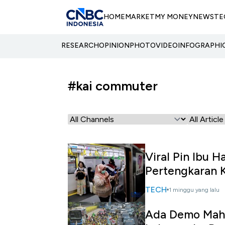
HOME
MARKET
MY MONEY
NEWS
TE
RESEARCH
OPINION
PHOTO
VIDEO
INFOGRAPHI
#kai commuter
Viral Pin Ibu H
Pertengkaran 
TECH
1 minggu yang lalu
Ada Demo Mahas