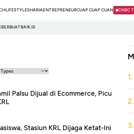
CH
LIFESTYLE
SHARIA
ENTREPRENEUR
CUAP CUAP CUAN
CNBC 
C
BERBUATBAIK.ID
M
1.
amil Palsu Dijual di Ecommerce, Picu
2.
KRL
3.
iswa, Stasiun KRL Dijaga Ketat-Ini