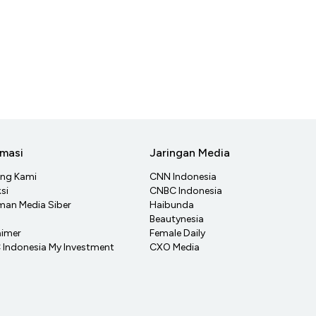
rmasi
Jaringan Media
ang Kami
CNN Indonesia
si
CNBC Indonesia
an Media Siber
Haibunda
Beautynesia
aimer
Female Daily
Indonesia My Investment
CXO Media