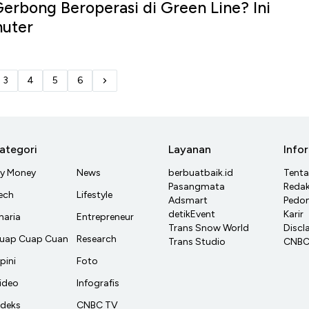
erbong Beroperasi di Green Line? Ini
uter
3
4
5
6
ategori
Layanan
Info
y Money
News
berbuatbaik.id
Tent
Pasangmata
Redak
ech
Lifestyle
Adsmart
Pedom
detikEvent
Karir
haria
Entrepreneur
Trans Snow World
Discl
uap Cuap Cuan
Research
Trans Studio
CNBC 
pini
Foto
ideo
Infografis
ndeks
CNBC TV