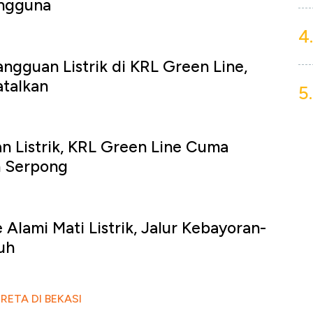
ngguna
4.
gguan Listrik di KRL Green Line,
atalkan
5.
 Listrik, KRL Green Line Cuma
n Serpong
Alami Mati Listrik, Jalur Kebayoran-
uh
ETA DI BEKASI