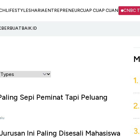
CH
LIFESTYLE
SHARIA
ENTREPRENEUR
CUAP CUAP CUAN
CNBC 
C
BERBUATBAIK.ID
M
1.
 Paling Sepi Peminat Tapi Peluang
2.
alu
3.
Jurusan Ini Paling Disesali Mahasiswa