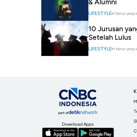
& Alumni
LIFESTYLE
3 tahun yang l
10 Jurusan yan
Setelah Lulus
LIFESTYLE
3 tahun yang l
K
M
T
part of
S
Download Apps
C