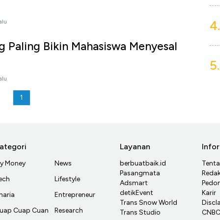
4.
alu
g Paling Bikin Mahasiswa Menyesal
5.
alu
1
ategori
Layanan
Info
y Money
News
berbuatbaik.id
Tent
Pasangmata
Redak
ech
Lifestyle
Adsmart
Pedom
detikEvent
Karir
haria
Entrepreneur
Trans Snow World
Discl
uap Cuap Cuan
Research
Trans Studio
CNBC 