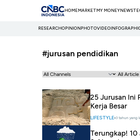
HOME
MARKET
MY MONEY
NEWS
TE
RESEARCH
OPINION
PHOTO
VIDEO
INFOGRAPHI
#jurusan pendidikan
25 Jurusan Ini
Kerja Besar
LIFESTYLE
3 tahun yang l
Terungkap! 10 