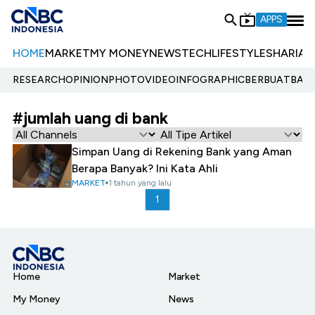
APPS
HOME
MARKET
MY MONEY
NEWS
TECH
LIFESTYLE
SHARIA
E
RESEARCH
OPINION
PHOTO
VIDEO
INFOGRAPHIC
BERBUATBAIK.
#jumlah uang di bank
Simpan Uang di Rekening Bank yang Aman
Berapa Banyak? Ini Kata Ahli
MARKET
1 tahun yang lalu
1
Home
Market
My Money
News