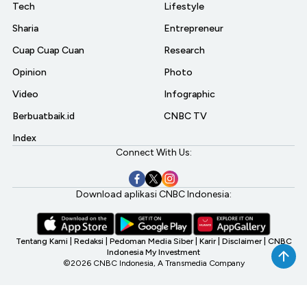
Tech
Lifestyle
Sharia
Entrepreneur
Cuap Cuap Cuan
Research
Opinion
Photo
Video
Infographic
Berbuatbaik.id
CNBC TV
Index
Connect With Us:
Download aplikasi CNBC Indonesia:
Tentang Kami
|
Redaksi
|
Pedoman Media Siber
|
Karir
|
Disclaimer
|
CNBC
Indonesia My Investment
©2026 CNBC Indonesia, A Transmedia Company