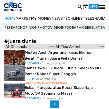
APPS
HOME
MARKET
MY MONEY
NEWS
TECH
LIFESTYLE
SHARIA
E
RESEARCH
OPINION
PHOTO
VIDEO
INFOGRAPHIC
BERBUATBAIK.
#juara dunia
Misteri Aneh Argentina: Krisis Ekonomi
Berat, Mudah Juara Piala Dunia?
RESEARCH
3 minggu yang lalu
Mahasiswa ITS Juara 1 Dunia Kalahkan MIT,
Pamer Robot Super Canggih
TECH
5 bulan yang lalu
JELANG MOTOGP MANDALIKA
Bukan Marquez atau Rossi, Siapa Raja
MotoGP Sepanjang Masa?
RESEARCH
10 bulan yang lalu
1