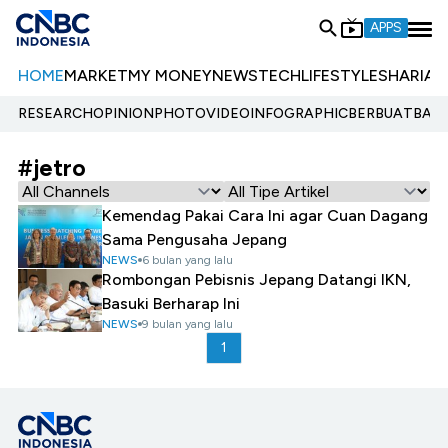
APPS
HOME
MARKET
MY MONEY
NEWS
TECH
LIFESTYLE
SHARIA
E
RESEARCH
OPINION
PHOTO
VIDEO
INFOGRAPHIC
BERBUATBAIK.
#jetro
Kemendag Pakai Cara Ini agar Cuan Dagang
Sama Pengusaha Jepang
NEWS
6 bulan yang lalu
Rombongan Pebisnis Jepang Datangi IKN,
Basuki Berharap Ini
NEWS
9 bulan yang lalu
1