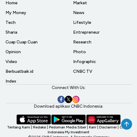
Home
Market
My Money
News
Tech
Lifestyle
Sharia
Entrepreneur
Cuap Cuap Cuan
Research
Opinion
Photo
Video
Infographic
Berbuatbaik.id
CNBC TV
Index
Connect With Us:
Download aplikasi CNBC Indonesia:
Tentang Kami
|
Redaksi
|
Pedoman Media Siber
|
Karir
|
Disclaimer
|
CNBC
Indonesia My Investment