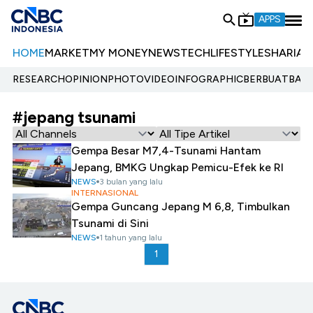
APPS
HOME
MARKET
MY MONEY
NEWS
TECH
LIFESTYLE
SHARIA
E
RESEARCH
OPINION
PHOTO
VIDEO
INFOGRAPHIC
BERBUATBAIK.
#jepang tsunami
Gempa Besar M7,4-Tsunami Hantam
Jepang, BMKG Ungkap Pemicu-Efek ke RI
NEWS
3 bulan yang lalu
INTERNASIONAL
Gempa Guncang Jepang M 6,8, Timbulkan
Tsunami di Sini
NEWS
1 tahun yang lalu
1