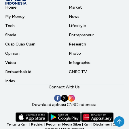
Home
Market
My Money
News
Tech
Lifestyle
Sharia
Entrepreneur
Cuap Cuap Cuan
Research
Opinion
Photo
Video
Infographic
Berbuatbaik.id
CNBC TV
Index
Connect With Us:
Download aplikasi CNBC Indonesia:
Tentang Kami
|
Redaksi
|
Pedoman Media Siber
|
Karir
|
Disclaimer
|
CNBC