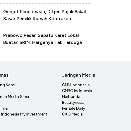
Genjot Penerimaan, Ditjen Pajak Bakal
Sasar Pemilik Rumah Kontrakan
Prabowo Pesan Sepatu Karet Lokal
Buatan BRIN, Harganya Tak Terduga
rmasi
Jaringan Media
ang Kami
CNN Indonesia
si
CNBC Indonesia
an Media Siber
Haibunda
Beautynesia
aimer
Female Daily
Indonesia My Investment
CXO Media