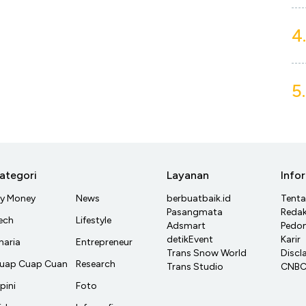
4.
5.
ategori
Layanan
Info
y Money
News
berbuatbaik.id
Tent
Pasangmata
Redak
ech
Lifestyle
Adsmart
Pedom
detikEvent
Karir
haria
Entrepreneur
Trans Snow World
Discl
uap Cuap Cuan
Research
Trans Studio
CNBC 
pini
Foto