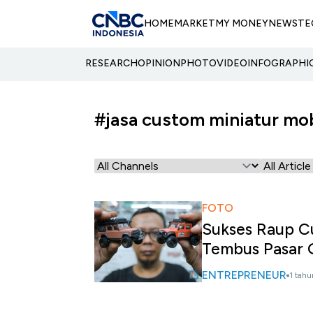
HOME
MARKET
MY MONEY
NEWS
TE
RESEARCH
OPINION
PHOTO
VIDEO
INFOGRAPHI
#jasa custom miniatur mob
FOTO
Sukses Raup Cu
Tembus Pasar 
ENTREPRENEUR
1 tahu