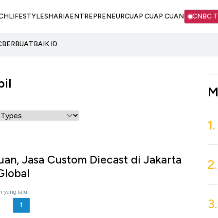
CH
LIFESTYLE
SHARIA
ENTREPRENEUR
CUAP CUAP CUAN
CNBC 
C
BERBUATBAIK.ID
il
M
1.
an, Jasa Custom Diecast di Jakarta
2.
Global
n yang lalu
3.
1