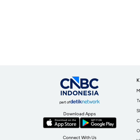
K
M
T
part of
S
Download Apps
C
O
Connect With Us