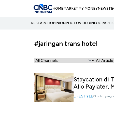
HOME
MARKET
MY MONEY
NEWS
TE
RESEARCH
OPINION
PHOTO
VIDEO
INFOGRAPHI
#jaringan trans hotel
Staycation di 
Allo Paylater, 
LIFESTYLE
3 bulan yang l