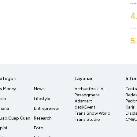
4.
5.
ategori
Layanan
Info
y Money
News
berbuatbaik.id
Tent
Pasangmata
Redak
ech
Lifestyle
Adsmart
Pedom
detikEvent
Karir
haria
Entrepreneur
Trans Snow World
Discl
uap Cuap Cuan
Research
Trans Studio
CNBC 
pini
Foto