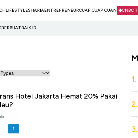
CH
LIFESTYLE
SHARIA
ENTREPRENEUR
CUAP CUAP CUAN
CNBC 
C
BERBUATBAIK.ID
M
1.
Trans Hotel Jakarta Hemat 20% Pakai
2.
Mau?
alu
3.
1