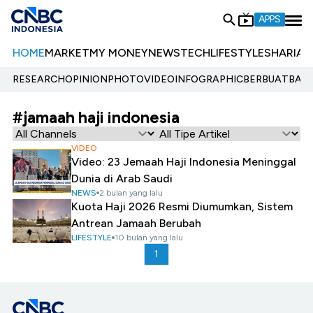
APPS
HOME
MARKET
MY MONEY
NEWS
TECH
LIFESTYLE
SHARIA
E
RESEARCH
OPINION
PHOTO
VIDEO
INFOGRAPHIC
BERBUATBAIK.
#jamaah haji indonesia
VIDEO
Video: 23 Jemaah Haji Indonesia Meninggal
Dunia di Arab Saudi
NEWS
2 bulan yang lalu
Kuota Haji 2026 Resmi Diumumkan, Sistem
Antrean Jamaah Berubah
LIFESTYLE
10 bulan yang lalu
1