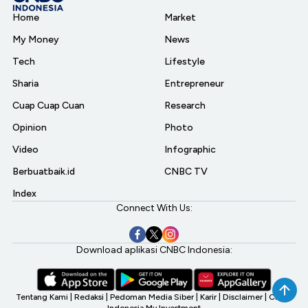
Home
Market
My Money
News
Tech
Lifestyle
Sharia
Entrepreneur
Cuap Cuap Cuan
Research
Opinion
Photo
Video
Infographic
Berbuatbaik.id
CNBC TV
Index
Connect With Us:
Download aplikasi CNBC Indonesia:
Tentang Kami
|
Redaksi
|
Pedoman Media Siber
|
Karir
|
Disclaimer
|
CNBC