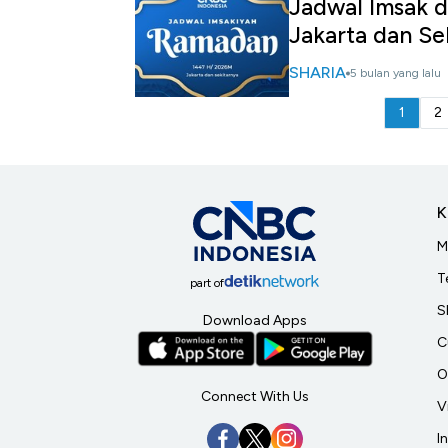
Jadwal Imsak d
Jakarta dan Se
SHARIA
5 bulan yang lalu
1
2
K
M
T
part of
S
Download Apps
C
O
Connect With Us
V
I