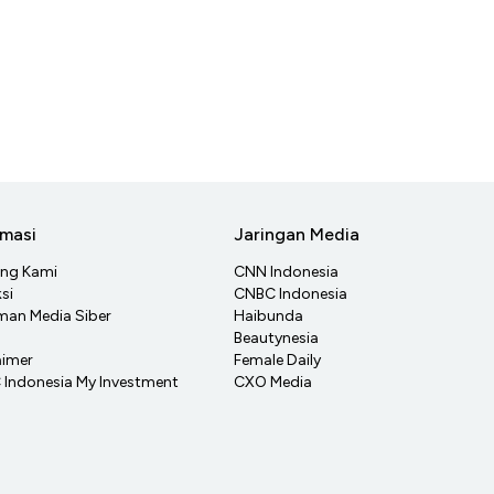
rmasi
Jaringan Media
ang Kami
CNN Indonesia
si
CNBC Indonesia
an Media Siber
Haibunda
Beautynesia
aimer
Female Daily
Indonesia My Investment
CXO Media