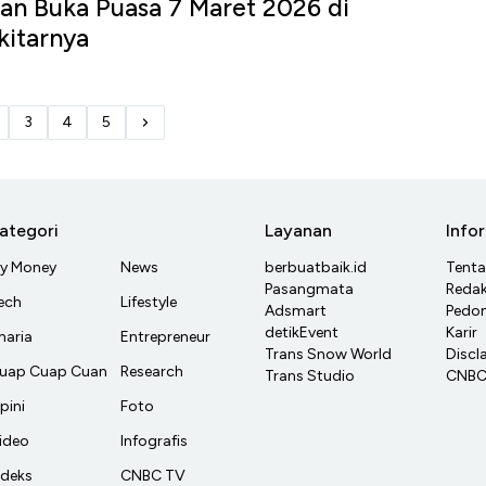
an Buka Puasa 7 Maret 2026 di
kitarnya
3
4
5
ategori
Layanan
Info
y Money
News
berbuatbaik.id
Tent
Pasangmata
Redak
ech
Lifestyle
Adsmart
Pedom
detikEvent
Karir
haria
Entrepreneur
Trans Snow World
Discl
uap Cuap Cuan
Research
Trans Studio
CNBC 
pini
Foto
ideo
Infografis
ndeks
CNBC TV