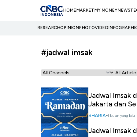
HOME
MARKET
MY MONEY
NEWS
TE
RESEARCH
OPINION
PHOTO
VIDEO
INFOGRAPHI
#jadwal imsak
Jadwal Imsak d
Jakarta dan Se
SHARIA
4 bulan yang lalu
Jadwal Imsak d