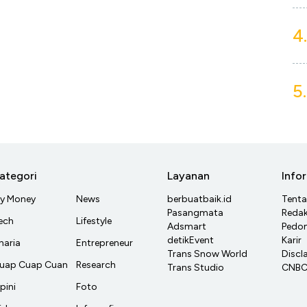
4.
5.
ategori
Layanan
Info
y Money
News
berbuatbaik.id
Tent
Pasangmata
Redak
ech
Lifestyle
Adsmart
Pedom
detikEvent
Karir
haria
Entrepreneur
Trans Snow World
Discl
uap Cuap Cuan
Research
Trans Studio
CNBC 
pini
Foto