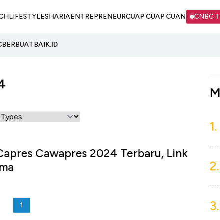
CH
LIFESTYLE
SHARIA
ENTREPRENEUR
CUAP CUAP CUAN
CNBC 
C
BERBUATBAIK.ID
4
M
1.
Capres Cawapres 2024 Terbaru, Link
2.
ema
3.
1