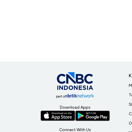
K
M
T
part of
S
Download Apps
C
O
Connect With Us