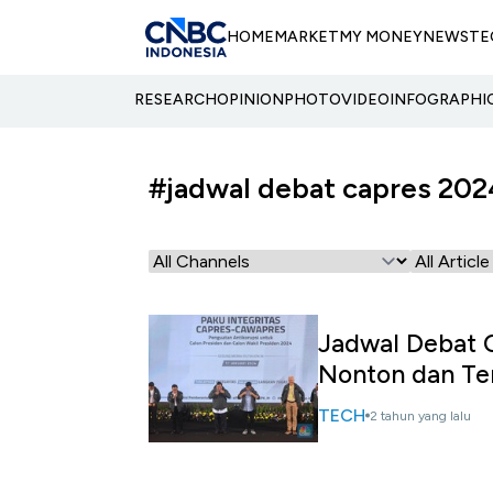
HOME
MARKET
MY MONEY
NEWS
TE
RESEARCH
OPINION
PHOTO
VIDEO
INFOGRAPHI
#jadwal debat capres 202
Jadwal Debat 
Nonton dan T
TECH
2 tahun yang lalu