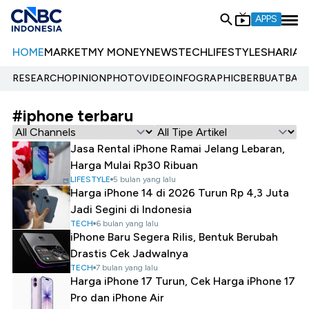
APPS
HOME
MARKET
MY MONEY
NEWS
TECH
LIFESTYLE
SHARIA
E
RESEARCH
OPINION
PHOTO
VIDEO
INFOGRAPHIC
BERBUATBAIK.
#iphone terbaru
Jasa Rental iPhone Ramai Jelang Lebaran,
Harga Mulai Rp30 Ribuan
LIFESTYLE
5 bulan yang lalu
Harga iPhone 14 di 2026 Turun Rp 4,3 Juta
Jadi Segini di Indonesia
TECH
6 bulan yang lalu
iPhone Baru Segera Rilis, Bentuk Berubah
Drastis Cek Jadwalnya
TECH
7 bulan yang lalu
Harga iPhone 17 Turun, Cek Harga iPhone 17
Pro dan iPhone Air