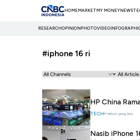
HOME
MARKET
MY MONEY
NEWS
TE
RESEARCH
OPINION
PHOTO
VIDEO
INFOGRAPHI
#iphone 16 ri
HP China Ramai
TECH
1 tahun yang lalu
Nasib iPhone 1