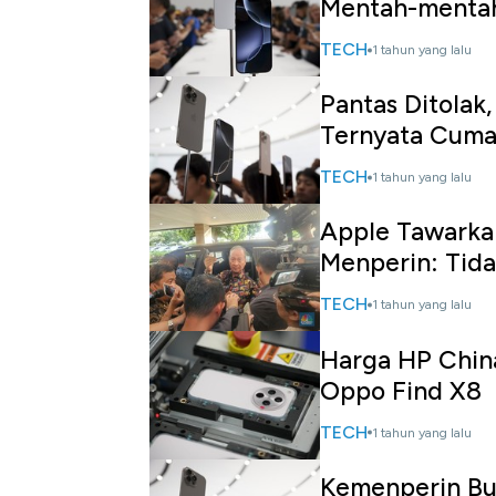
Mentah-menta
TECH
1 tahun yang lalu
Pantas Ditolak
Ternyata Cuma
TECH
1 tahun yang lalu
Apple Tawarkan 
Menperin: Tid
TECH
1 tahun yang lalu
Harga HP China 
Oppo Find X8
TECH
1 tahun yang lalu
Kemenperin Buk