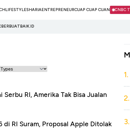
CH
LIFESTYLE
SHARIA
ENTREPRENEUR
CUAP CUAP CUAN
CNBC 
C
BERBUATBAIK.ID
M
1.
 Serbu RI, Amerika Tak Bisa Jualan
2.
3.
6 di RI Suram, Proposal Apple Ditolak