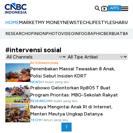
APPS
HOME
MARKET
MY MONEY
NEWS
TECH
LIFESTYLE
SHARIA
E
RESEARCH
OPINION
PHOTO
VIDEO
INFOGRAPHIC
BERBUATBAIK.
#intervensi sosial
INTERNASIONAL
Penembakan Massal Tewaskan 8 Anak,
Polisi Sebut Insiden KDRT
NEWS
3 bulan yang lalu
Prabowo Gelontorkan Rp805 T Buat
Program Prioritas: MBG-Sekolah Rakyat
RESEARCH
6 bulan yang lalu
Bahaya Mengintai Anak RI di Internet,
Menteri Meutya Ungkap Datanya
TECH
1 tahun yang lalu
1