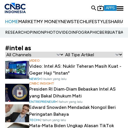
APPS
HOME
MARKET
MY MONEY
NEWS
TECH
LIFESTYLE
SHARIA
E
RESEARCH
OPINION
PHOTO
VIDEO
INFOGRAPHIC
BERBUATBAIK.
#intel as
VIDEO
Video: Intel AS: Nuklir Teheran Masih Kuat -
Geger Haji "Instan"
NEWS
3 bulan yang lalu
CNBC INSIGHT
Presiden RI Diam-Diam Bebaskan Intel AS
yang Bakal Dihukum Mati
ENTREPRENEUR
1 tahun yang lalu
Edward Snowden Mendadak Nongol Beri
Peringatan Bahaya
TECH
2 tahun yang lalu
Mata-Mata Biden Ungkap Alasan TikTok