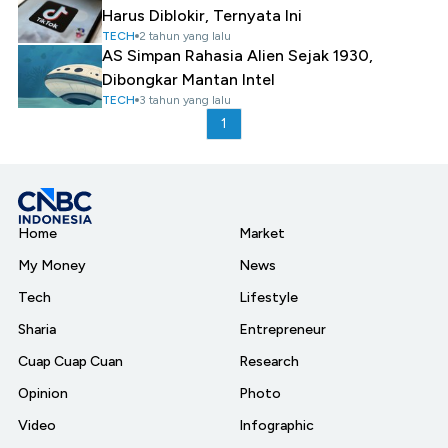
Harus Diblokir, Ternyata Ini
TECH
2 tahun yang lalu
AS Simpan Rahasia Alien Sejak 1930,
Dibongkar Mantan Intel
TECH
3 tahun yang lalu
1
Home
Market
My Money
News
Tech
Lifestyle
Sharia
Entrepreneur
Cuap Cuap Cuan
Research
Opinion
Photo
Video
Infographic