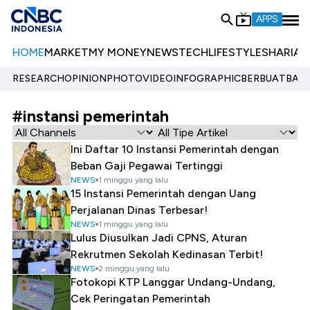
APPS
HOME
MARKET
MY MONEY
NEWS
TECH
LIFESTYLE
SHARIA
E
RESEARCH
OPINION
PHOTO
VIDEO
INFOGRAPHIC
BERBUATBAIK.
#instansi pemerintah
Ini Daftar 10 Instansi Pemerintah dengan
Beban Gaji Pegawai Tertinggi
NEWS
1 minggu yang lalu
15 Instansi Pemerintah dengan Uang
Perjalanan Dinas Terbesar!
NEWS
1 minggu yang lalu
Lulus Diusulkan Jadi CPNS, Aturan
Rekrutmen Sekolah Kedinasan Terbit!
NEWS
2 minggu yang lalu
Fotokopi KTP Langgar Undang-Undang,
Cek Peringatan Pemerintah