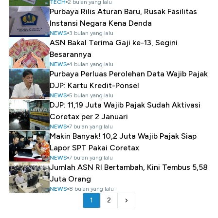
TECH
2 bulan yang lalu
Purbaya Rilis Aturan Baru, Rusak Fasilitas
Instansi Negara Kena Denda
NEWS
3 bulan yang lalu
ASN Bakal Terima Gaji ke-13, Segini
Besarannya
NEWS
4 bulan yang lalu
Purbaya Perluas Perolehan Data Wajib Pajak
DJP: Kartu Kredit-Ponsel
NEWS
5 bulan yang lalu
DJP: 11,19 Juta Wajib Pajak Sudah Aktivasi
Coretax per 2 Januari
NEWS
7 bulan yang lalu
Makin Banyak! 10,2 Juta Wajib Pajak Siap
Lapor SPT Pakai Coretax
NEWS
7 bulan yang lalu
Jumlah ASN RI Bertambah, Kini Tembus 5,58
Juta Orang
NEWS
8 bulan yang lalu
1
2