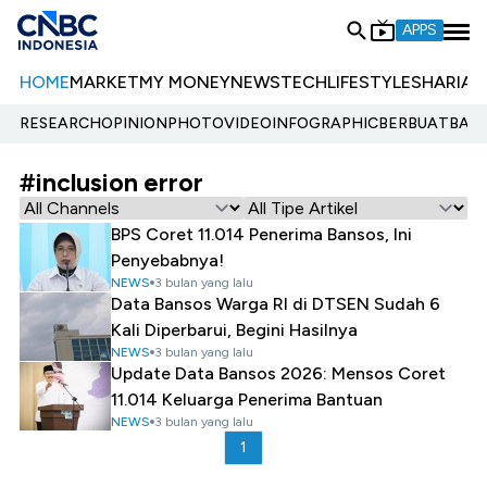
APPS
HOME
MARKET
MY MONEY
NEWS
TECH
LIFESTYLE
SHARIA
E
RESEARCH
OPINION
PHOTO
VIDEO
INFOGRAPHIC
BERBUATBAIK.
#inclusion error
BPS Coret 11.014 Penerima Bansos, Ini
Penyebabnya!
NEWS
3 bulan yang lalu
Data Bansos Warga RI di DTSEN Sudah 6
Kali Diperbarui, Begini Hasilnya
NEWS
3 bulan yang lalu
Update Data Bansos 2026: Mensos Coret
11.014 Keluarga Penerima Bantuan
NEWS
3 bulan yang lalu
1