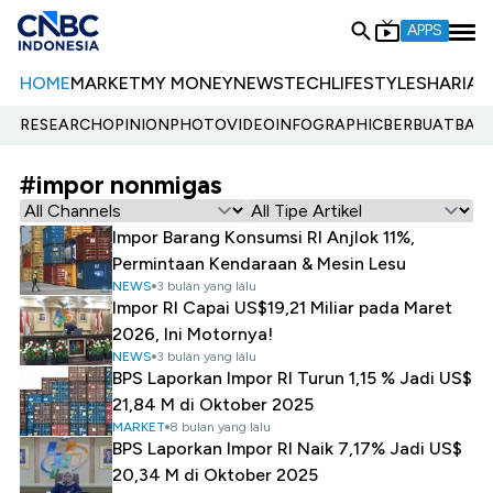
APPS
HOME
MARKET
MY MONEY
NEWS
TECH
LIFESTYLE
SHARIA
E
RESEARCH
OPINION
PHOTO
VIDEO
INFOGRAPHIC
BERBUATBAIK.
#impor nonmigas
Impor Barang Konsumsi RI Anjlok 11%,
Permintaan Kendaraan & Mesin Lesu
NEWS
3 bulan yang lalu
Impor RI Capai US$19,21 Miliar pada Maret
2026, Ini Motornya!
NEWS
3 bulan yang lalu
BPS Laporkan Impor RI Turun 1,15 % Jadi US$
21,84 M di Oktober 2025
MARKET
8 bulan yang lalu
BPS Laporkan Impor RI Naik 7,17% Jadi US$
20,34 M di Oktober 2025