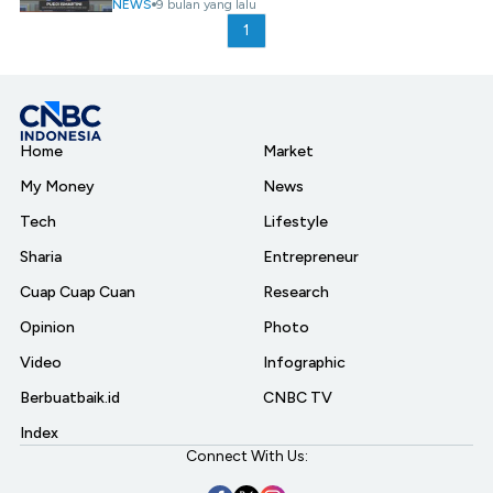
NEWS
9 bulan yang lalu
1
Home
Market
My Money
News
Tech
Lifestyle
Sharia
Entrepreneur
Cuap Cuap Cuan
Research
Opinion
Photo
Video
Infographic
Berbuatbaik.id
CNBC TV
Index
Connect With Us: