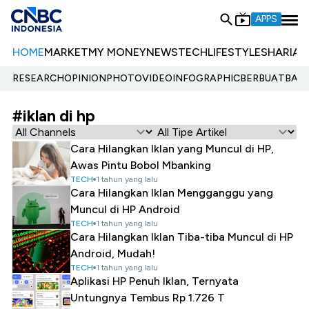
APPS
HOME
MARKET
MY MONEY
NEWS
TECH
LIFESTYLE
SHARIA
E
RESEARCH
OPINION
PHOTO
VIDEO
INFOGRAPHIC
BERBUATBAIK.
#iklan di hp
Cara Hilangkan Iklan yang Muncul di HP,
Awas Pintu Bobol Mbanking
TECH
1 tahun yang lalu
Cara Hilangkan Iklan Mengganggu yang
Muncul di HP Android
TECH
1 tahun yang lalu
Cara Hilangkan Iklan Tiba-tiba Muncul di HP
Android, Mudah!
TECH
1 tahun yang lalu
Aplikasi HP Penuh Iklan, Ternyata
Untungnya Tembus Rp 1.726 T