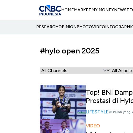
HOME
MARKET
MY MONEY
NEWS
TE
RESEARCH
OPINION
PHOTO
VIDEO
INFOGRAPHI
#hylo open 2025
Top! BNI Dampi
Prestasi di Hy
LIFESTYLE
8 bulan yang l
VIDEO