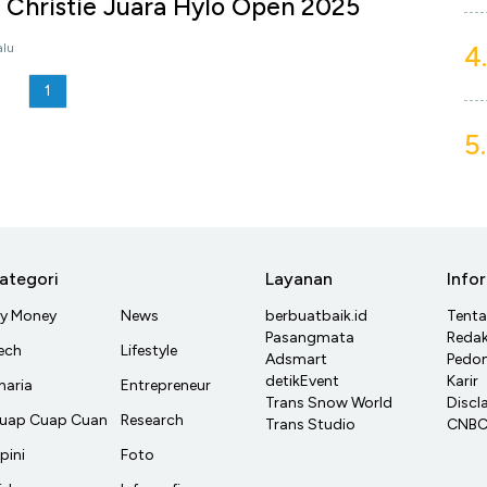
 Christie Juara Hylo Open 2025
4.
alu
1
5.
ategori
Layanan
Info
y Money
News
berbuatbaik.id
Tent
Pasangmata
Redak
ech
Lifestyle
Adsmart
Pedom
detikEvent
Karir
haria
Entrepreneur
Trans Snow World
Discl
uap Cuap Cuan
Research
Trans Studio
CNBC 
pini
Foto