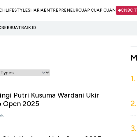
CH
LIFESTYLE
SHARIA
ENTREPRENEUR
CUAP CUAP CUAN
CNBC 
C
BERBUATBAIK.ID
M
1.
ngi Putri Kusuma Wardani Ukir
2.
lo Open 2025
alu
3.