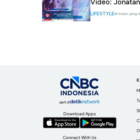
Video: Jonatan
LIFESTYLE
9 bulan yang l
K
M
T
part of
S
Download Apps
C
O
Connect With Us