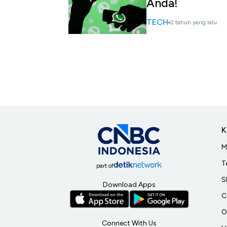
Anda!
TECH
2 tahun yang lalu
K
M
T
part of
S
Download Apps
C
O
Connect With Us