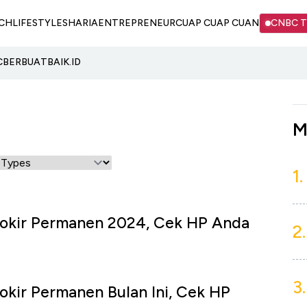
CH
LIFESTYLE
SHARIA
ENTREPRENEUR
CUAP CUAP CUAN
CNBC 
C
BERBUATBAIK.ID
M
1.
okir Permanen 2024, Cek HP Anda
2.
3.
kir Permanen Bulan Ini, Cek HP