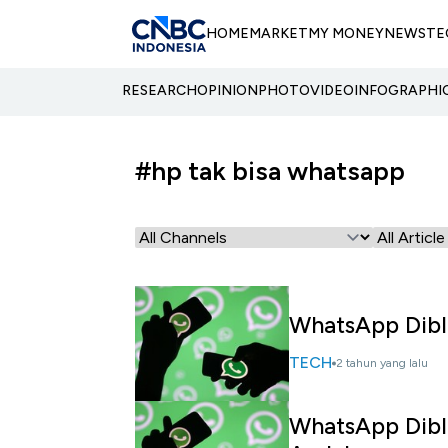
HOME
MARKET
MY MONEY
NEWS
TE
RESEARCH
OPINION
PHOTO
VIDEO
INFOGRAPHI
#hp tak bisa whatsapp
WhatsApp Dibl
TECH
2 tahun yang lalu
WhatsApp Diblo