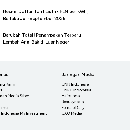
Resmi! Daftar Tarif Listrik PLN per kWh,
Berlaku Juli-September 2026
Berubah Total! Penampakan Terbaru
Lembah Anai Bak di Luar Negeri
rmasi
Jaringan Media
ang Kami
CNN Indonesia
si
CNBC Indonesia
an Media Siber
Haibunda
Beautynesia
aimer
Female Daily
Indonesia My Investment
CXO Media