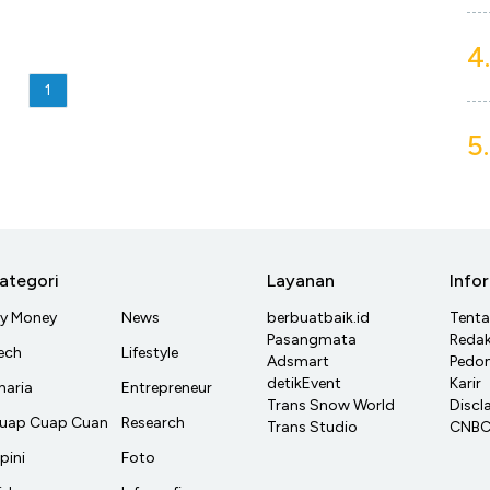
4.
1
5.
ategori
Layanan
Info
y Money
News
berbuatbaik.id
Tent
Pasangmata
Redak
ech
Lifestyle
Adsmart
Pedom
detikEvent
Karir
haria
Entrepreneur
Trans Snow World
Discl
uap Cuap Cuan
Research
Trans Studio
CNBC 
pini
Foto