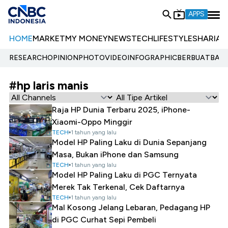
APPS
HOME
MARKET
MY MONEY
NEWS
TECH
LIFESTYLE
SHARIA
E
RESEARCH
OPINION
PHOTO
VIDEO
INFOGRAPHIC
BERBUATBAIK.
#hp laris manis
Raja HP Dunia Terbaru 2025, iPhone-
Xiaomi-Oppo Minggir
TECH
1 tahun yang lalu
Model HP Paling Laku di Dunia Sepanjang
Masa, Bukan iPhone dan Samsung
TECH
1 tahun yang lalu
Model HP Paling Laku di PGC Ternyata
Merek Tak Terkenal, Cek Daftarnya
TECH
1 tahun yang lalu
Mal Kosong Jelang Lebaran, Pedagang HP
di PGC Curhat Sepi Pembeli