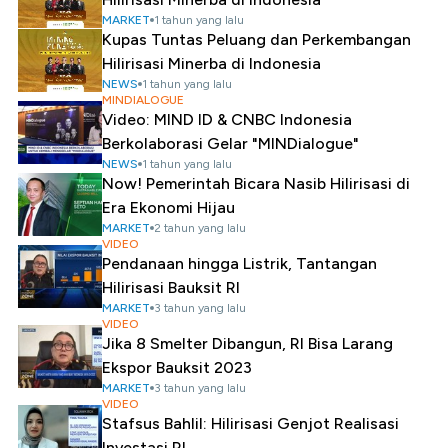
MARKET
1 tahun yang lalu
Kupas Tuntas Peluang dan Perkembangan
Hilirisasi Minerba di Indonesia
NEWS
1 tahun yang lalu
MINDIALOGUE
Video: MIND ID & CNBC Indonesia
Berkolaborasi Gelar "MINDialogue"
NEWS
1 tahun yang lalu
Now! Pemerintah Bicara Nasib Hilirisasi di
Era Ekonomi Hijau
MARKET
2 tahun yang lalu
VIDEO
Pendanaan hingga Listrik, Tantangan
Hilirisasi Bauksit RI
MARKET
3 tahun yang lalu
VIDEO
Jika 8 Smelter Dibangun, RI Bisa Larang
Ekspor Bauksit 2023
MARKET
3 tahun yang lalu
VIDEO
Stafsus Bahlil: Hilirisasi Genjot Realisasi
Investasi RI