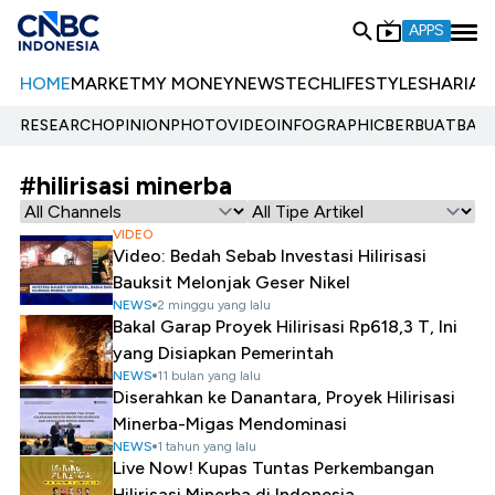
APPS
HOME
MARKET
MY MONEY
NEWS
TECH
LIFESTYLE
SHARIA
E
RESEARCH
OPINION
PHOTO
VIDEO
INFOGRAPHIC
BERBUATBAIK.
#hilirisasi minerba
VIDEO
Video: Bedah Sebab Investasi Hilirisasi
Bauksit Melonjak Geser Nikel
NEWS
2 minggu yang lalu
Bakal Garap Proyek Hilirisasi Rp618,3 T, Ini
yang Disiapkan Pemerintah
NEWS
11 bulan yang lalu
Diserahkan ke Danantara, Proyek Hilirisasi
Minerba-Migas Mendominasi
NEWS
1 tahun yang lalu
Live Now! Kupas Tuntas Perkembangan
Hilirisasi Minerba di Indonesia