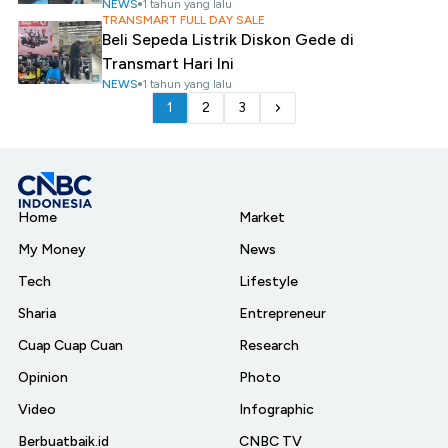
NEWS
1 tahun yang lalu
TRANSMART FULL DAY SALE
Beli Sepeda Listrik Diskon Gede di
Transmart Hari Ini
NEWS
1 tahun yang lalu
1
2
3
Home
Market
My Money
News
Tech
Lifestyle
Sharia
Entrepreneur
Cuap Cuap Cuan
Research
Opinion
Photo
Video
Infographic
Berbuatbaik.id
CNBC TV