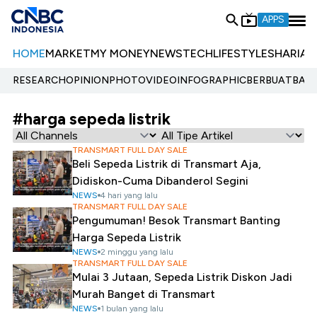
APPS
HOME
MARKET
MY MONEY
NEWS
TECH
LIFESTYLE
SHARIA
E
RESEARCH
OPINION
PHOTO
VIDEO
INFOGRAPHIC
BERBUATBAIK.
#harga sepeda listrik
TRANSMART FULL DAY SALE
Beli Sepeda Listrik di Transmart Aja,
Didiskon-Cuma Dibanderol Segini
NEWS
4 hari yang lalu
TRANSMART FULL DAY SALE
Pengumuman! Besok Transmart Banting
Harga Sepeda Listrik
NEWS
2 minggu yang lalu
TRANSMART FULL DAY SALE
Mulai 3 Jutaan, Sepeda Listrik Diskon Jadi
Murah Banget di Transmart
NEWS
1 bulan yang lalu