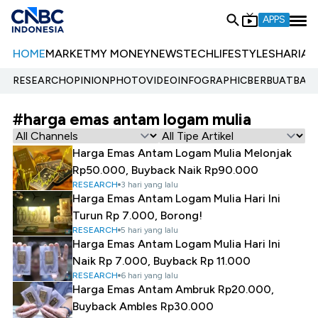
APPS
HOME
MARKET
MY MONEY
NEWS
TECH
LIFESTYLE
SHARIA
E
RESEARCH
OPINION
PHOTO
VIDEO
INFOGRAPHIC
BERBUATBAIK.
#harga emas antam logam mulia
Harga Emas Antam Logam Mulia Melonjak
Rp50.000, Buyback Naik Rp90.000
RESEARCH
3 hari yang lalu
Harga Emas Antam Logam Mulia Hari Ini
Turun Rp 7.000, Borong!
RESEARCH
5 hari yang lalu
Harga Emas Antam Logam Mulia Hari Ini
Naik Rp 7.000, Buyback Rp 11.000
RESEARCH
6 hari yang lalu
Harga Emas Antam Ambruk Rp20.000,
Buyback Ambles Rp30.000